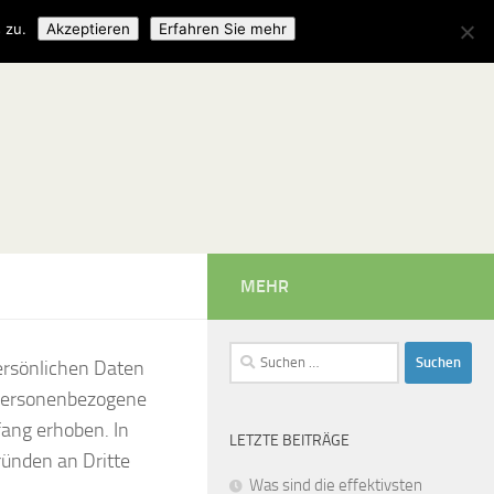
 zu.
Akzeptieren
Erfahren Sie mehr
MEHR
Suchen
persönlichen Daten
nach:
. Personenbezogene
ang erhoben. In
LETZTE BEITRÄGE
ründen an Dritte
Was sind die effektivsten