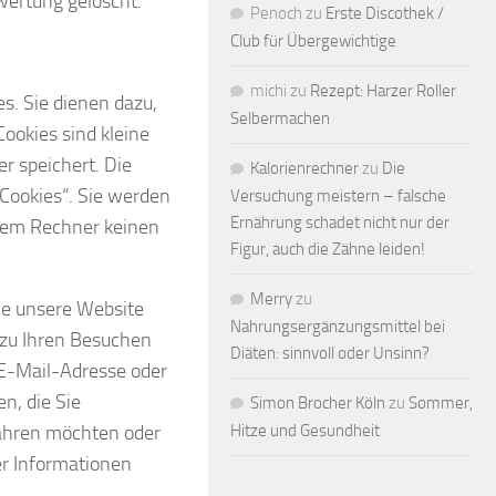
ertung gelöscht.
Penoch
zu
Erste Discothek /
Club für Übergewichtige
michi
zu
Rezept: Harzer Roller
s. Sie dienen dazu,
Selbermachen
ookies sind kleine
r speichert. Die
Kalorienrechner
zu
Die
Cookies“. Sie werden
Versuchung meistern – falsche
Ernährung schadet nicht nur der
hrem Rechner keinen
Figur, auch die Zähne leiden!
Merry
zu
Sie unsere Website
Nahrungsergänzungsmittel bei
zu Ihren Besuchen
Diäten: sinnvoll oder Unsinn?
 E-Mail-Adresse oder
n, die Sie
Simon Brocher Köln
zu
Sommer,
fahren möchten oder
Hitze und Gesundheit
er Informationen