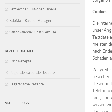
vorgenomm
Fettrechner – Kalorien Tabelle
Cookies
KaloMa – KalorienManager
Die Intern
unser Ange
Saisonkalender Obst/Gemüse
Textdateie
meisten d
nach Ende 
REZEPTE UND MEHR ...
Schaden an
Fisch Rezepte
Wir greife
Regionale, saisonale Rezepte
besuchen.
dieser und
Vegetarische Rezepte
Telefonnu
möglicher
ANDERE BLOGS
wissen wo
durch die