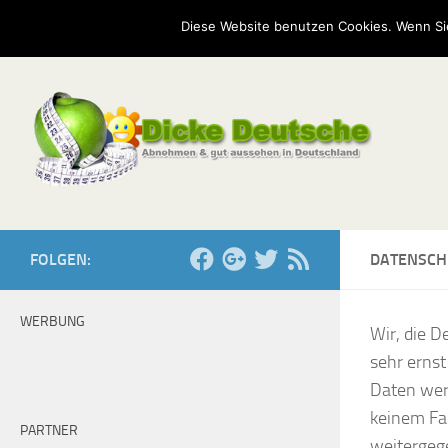
Start
Mission
Kontakt
Serien
Umfragen
Diese Website benutzen Cookies. Wenn Si
Zum Inhalt springen
FOLGEN:
DATENSCH
WERBUNG
Wir, die D
sehr ernst
Daten wer
keinem Fa
PARTNER
weitergeg