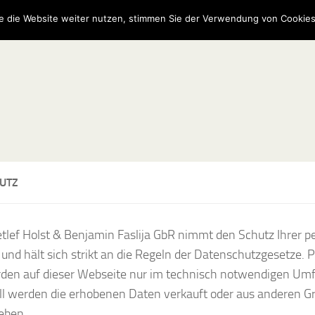
e die Website weiter nutzen, stimmen Sie der Verwendung von Cookies
UTZ
etlef Holst & Benjamin Faslija GbR nimmt den Schutz Ihrer 
 und hält sich strikt an die Regeln der Datenschutzgesetze
den auf dieser Webseite nur im technisch notwendigen Umf
ll werden die erhobenen Daten verkauft oder aus anderen G
eben.