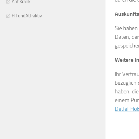
AntiKrank
Auskunfts
FITundAttraktiv
Sie haben 
Daten, de
gespeicher
Weitere I
Ihr Vertra
bezüglich
haben, di
einem Punk
Detlef Hol