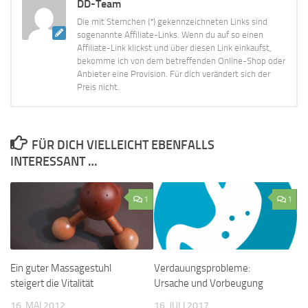
DD-Team
Die mit Sternchen (*) gekennzeichneten Links sind
sogenannte Affiliate-Links. Wenn du auf so einen
Affiliate-Link klickst und über diesen Link einkaufst,
bekomme ich von dem betreffenden Online-Shop oder
Anbieter eine Provision. Für dich verändert sich der
Preis nicht.
FÜR DICH VIELLEICHT EBENFALLS
INTERESSANT …
1
1
Ein guter Massagestuhl
Verdauungsprobleme:
steigert die Vitalität
Ursache und Vorbeugung
16. MAI 2012
16. JULI 2017