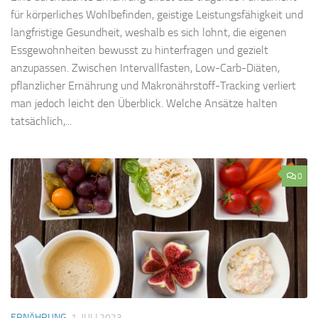
für körperliches Wohlbefinden, geistige Leistungsfähigkeit und
langfristige Gesundheit, weshalb es sich lohnt, die eigenen
Essgewohnheiten bewusst zu hinterfragen und gezielt
anzupassen. Zwischen Intervallfasten, Low-Carb-Diäten,
pflanzlicher Ernährung und Makronährstoff-Tracking verliert
man jedoch leicht den Überblick. Welche Ansätze halten
tatsächlich,...
0
ERNÄHRUNG
1. JULI 2023