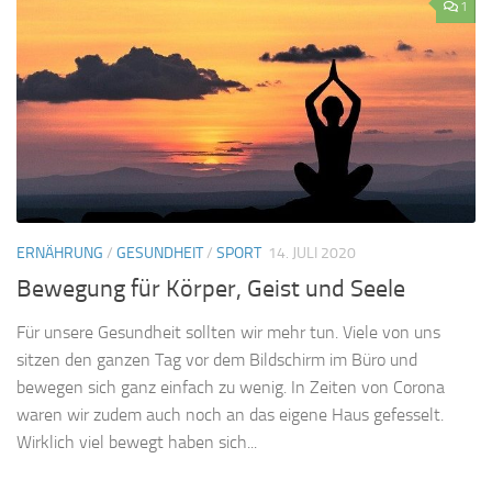
1
ERNÄHRUNG
/
GESUNDHEIT
/
SPORT
14. JULI 2020
Bewegung für Körper, Geist und Seele
Für unsere Gesundheit sollten wir mehr tun. Viele von uns
sitzen den ganzen Tag vor dem Bildschirm im Büro und
bewegen sich ganz einfach zu wenig. In Zeiten von Corona
waren wir zudem auch noch an das eigene Haus gefesselt.
Wirklich viel bewegt haben sich...