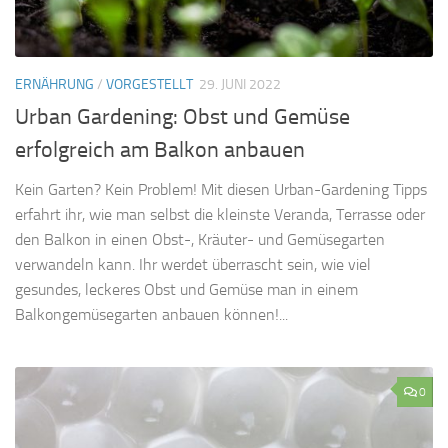
ERNÄHRUNG
/
VORGESTELLT
29. JUNI 2022
Urban Gardening: Obst und Gemüse
erfolgreich am Balkon anbauen
Kein Garten? Kein Problem! Mit diesen Urban-Gardening Tipps
erfahrt ihr, wie man selbst die kleinste Veranda, Terrasse oder
den Balkon in einen Obst-, Kräuter- und Gemüsegarten
verwandeln kann. Ihr werdet überrascht sein, wie viel
gesundes, leckeres Obst und Gemüse man in einem
Balkongemüsegarten anbauen können!...
0