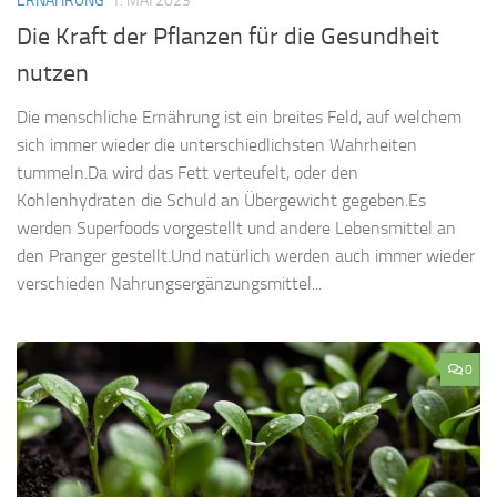
ERNÄHRUNG
1. MAI 2023
Die Kraft der Pflanzen für die Gesundheit
nutzen
Die menschliche Ernährung ist ein breites Feld, auf welchem
sich immer wieder die unterschiedlichsten Wahrheiten
tummeln.Da wird das Fett verteufelt, oder den
Kohlenhydraten die Schuld an Übergewicht gegeben.Es
werden Superfoods vorgestellt und andere Lebensmittel an
den Pranger gestellt.Und natürlich werden auch immer wieder
verschieden Nahrungsergänzungsmittel...
0