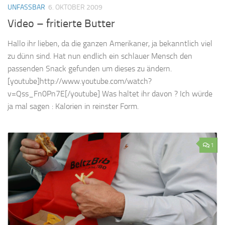
UNFASSBAR
6. OKTOBER 2009
Video – fritierte Butter
Hallo ihr lieben, da die ganzen Amerikaner, ja bekanntlich viel
zu dünn sind. Hat nun endlich ein schlauer Mensch den
passenden Snack gefunden um dieses zu ändern.
[youtube]http://www.youtube.com/watch?
v=Qss_Fn0Pn7E[/youtube] Was haltet ihr davon ? Ich würde
ja mal sagen : Kalorien in reinster Form.
1