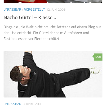
UNFASSBAR
/
VORGESTELLT
12. JUNI 2009
Nacho Gürtel – Klasse ..
Dinge die , die Welt nicht braucht, letztens auf einem Blog aus
den Usa entdeckt. Ein Gürtel der beim Autofahren und
Fastfood essen vor Flecken schützt..
0
UNFASSBAR
8. APRIL 2009