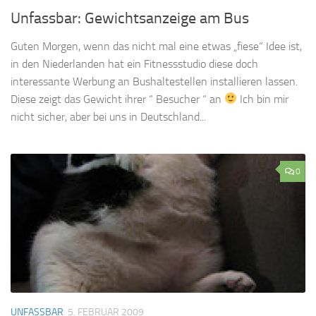
Unfassbar: Gewichtsanzeige am Bus
Guten Morgen, wenn das nicht mal eine etwas „fiese“ Idee ist,
in den Niederlanden hat ein Fitnessstudio diese doch
interessante Werbung an Bushaltestellen installieren lassen.
Diese zeigt das Gewicht ihrer “ Besucher “ an
Ich bin mir
nicht sicher, aber bei uns in Deutschland...
0
UNFASSBAR
5. FEBRUAR 2009