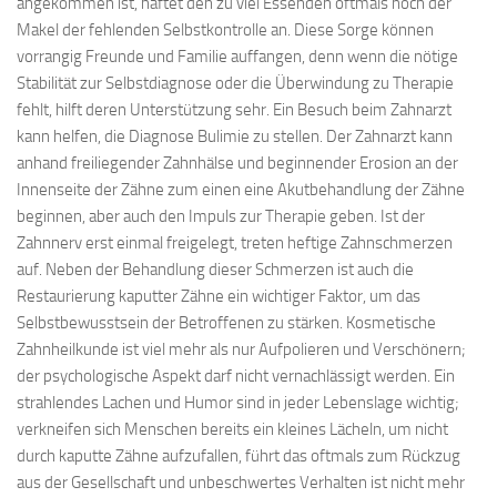
angekommen ist, haftet den zu viel Essenden oftmals noch der
Makel der fehlenden Selbstkontrolle an. Diese Sorge können
vorrangig Freunde und Familie auffangen, denn wenn die nötige
Stabilität zur Selbstdiagnose oder die Überwindung zu Therapie
fehlt, hilft deren Unterstützung sehr. Ein Besuch beim Zahnarzt
kann helfen, die Diagnose Bulimie zu stellen. Der Zahnarzt kann
anhand freiliegender Zahnhälse und beginnender Erosion an der
Innenseite der Zähne zum einen eine Akutbehandlung der Zähne
beginnen, aber auch den Impuls zur Therapie geben. Ist der
Zahnnerv erst einmal freigelegt, treten heftige Zahnschmerzen
auf. Neben der Behandlung dieser Schmerzen ist auch die
Restaurierung kaputter Zähne ein wichtiger Faktor, um das
Selbstbewusstsein der Betroffenen zu stärken. Kosmetische
Zahnheilkunde ist viel mehr als nur Aufpolieren und Verschönern;
der psychologische Aspekt darf nicht vernachlässigt werden. Ein
strahlendes Lachen und Humor sind in jeder Lebenslage wichtig;
verkneifen sich Menschen bereits ein kleines Lächeln, um nicht
durch kaputte Zähne aufzufallen, führt das oftmals zum Rückzug
aus der Gesellschaft und unbeschwertes Verhalten ist nicht mehr