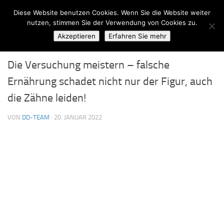
Diese Website benutzen Cookies. Wenn Sie die Website weiter
Zum Inhalt springen
nutzen, stimmen Sie der Verwendung von Cookies zu.
Akzeptieren
Erfahren Sie mehr
ALLGEMEIN
1
Die Versuchung meistern – falsche
Ernährung schadet nicht nur der Figur, auch
die Zähne leiden!
VON
DD-TEAM
·
20. JANUAR 2022