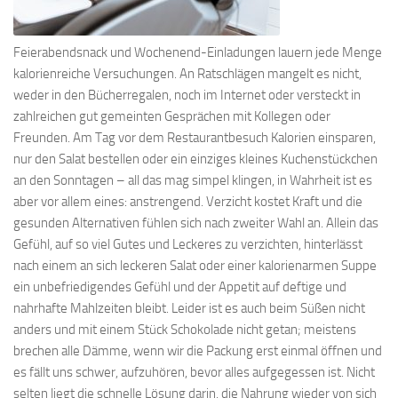
Feierabendsnack und Wochenend-Einladungen lauern jede Menge
kalorienreiche Versuchungen. An Ratschlägen mangelt es nicht,
weder in den Bücherregalen, noch im Internet oder versteckt in
zahlreichen gut gemeinten Gesprächen mit Kollegen oder
Freunden. Am Tag vor dem Restaurantbesuch Kalorien einsparen,
nur den Salat bestellen oder ein einziges kleines Kuchenstückchen
an den Sonntagen – all das mag simpel klingen, in Wahrheit ist es
aber vor allem eines: anstrengend. Verzicht kostet Kraft und die
gesunden Alternativen fühlen sich nach zweiter Wahl an. Allein das
Gefühl, auf so viel Gutes und Leckeres zu verzichten, hinterlässt
nach einem an sich leckeren Salat oder einer kalorienarmen Suppe
ein unbefriedigendes Gefühl und der Appetit auf deftige und
nahrhafte Mahlzeiten bleibt. Leider ist es auch beim Süßen nicht
anders und mit einem Stück Schokolade nicht getan; meistens
brechen alle Dämme, wenn wir die Packung erst einmal öffnen und
es fällt uns schwer, aufzuhören, bevor alles aufgegessen ist. Nicht
selten liegt die schnelle Lösung darin, die Nahrung wieder von sich