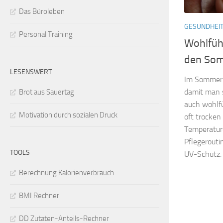
Das Büroleben
GESUNDHEI
Personal Training
Wohlfüh
den So
LESENSWERT
Im Sommer b
damit man 
Brot aus Sauertag
auch wohlfü
Motivation durch sozialen Druck
oft trocke
Temperatur
Pflegerouti
TOOLS
UV-Schutz.
Berechnung Kalorienverbrauch
BMI Rechner
DD Zutaten-Anteils-Rechner