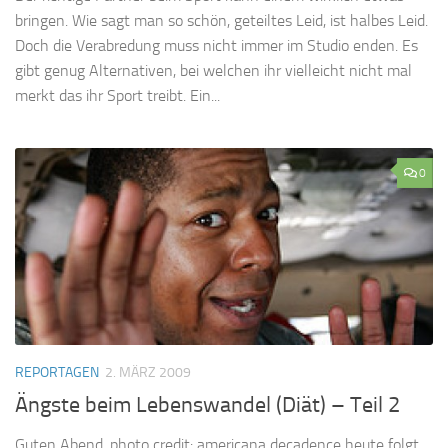
bringen. Wie sagt man so schön, geteiltes Leid, ist halbes Leid.
Doch die Verabredung muss nicht immer im Studio enden. Es
gibt genug Alternativen, bei welchen ihr vielleicht nicht mal
merkt das ihr Sport treibt. Ein...
0
REPORTAGEN
2. MÄRZ 2009
Ängste beim Lebenswandel (Diät) – Teil 2
Guten Abend, photo credit: americana decadence heute folgt