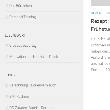
Das Büroleben
REZEPTE
18
Personal Training
Rezept 
Frühstü
LESENSWERT
Hallo ihr li
Brötchen u
Brot aus Sauertag
haben das 
Motivation durch sozialen Druck
Vielleicht 
uns hat es 
Portion : 1
TOOLS
Berechnung Kalorienverbrauch
BMI Rechner
DD Zutaten-Anteils-Rechner