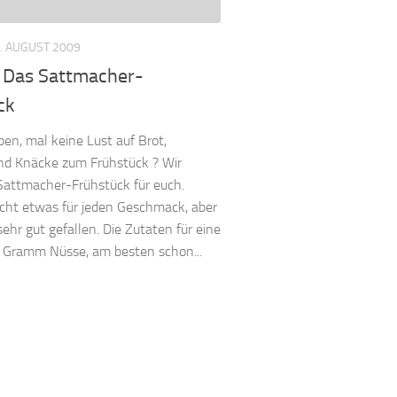
. AUGUST 2009
: Das Sattmacher-
ck
eben, mal keine Lust auf Brot,
nd Knäcke zum Frühstück ? Wir
Sattmacher-Frühstück für euch.
nicht etwas für jeden Geschmack, aber
sehr gut gefallen. Die Zutaten für eine
0 Gramm Nüsse, am besten schon...