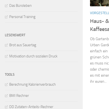
Das Büroleben
VORGESTEL
Personal Training
Haus- &
Kaffeesa
LESENSWERT
Ob Gartenb
Urban Gard
Brot aus Sauertag
einfach ein
Motivation durch sozialen Druck
grünen Sch
es muss nic
oder chemis
TOOLS
es mit eine
ihr euren...
Berechnung Kalorienverbrauch
BMI Rechner
DD Zutaten-Anteils-Rechner