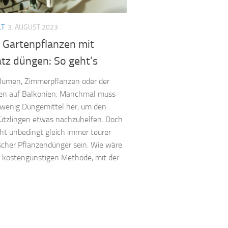
LT
3. AUGUST 2023
 Gartenpflanzen mit
tz düngen: So geht‘s
lumen, Zimmerpflanzen oder der
en auf Balkonien: Manchmal muss
 wenig Düngemittel her, um den
ützlingen etwas nachzuhelfen. Doch
ht unbedingt gleich immer teurer
cher Pflanzendünger sein. Wie wäre
r kostengünstigen Methode, mit der