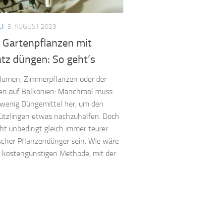
LT
3. AUGUST 2023
 Gartenpflanzen mit
tz düngen: So geht‘s
lumen, Zimmerpflanzen oder der
en auf Balkonien: Manchmal muss
 wenig Düngemittel her, um den
ützlingen etwas nachzuhelfen. Doch
ht unbedingt gleich immer teurer
cher Pflanzendünger sein. Wie wäre
r kostengünstigen Methode, mit der