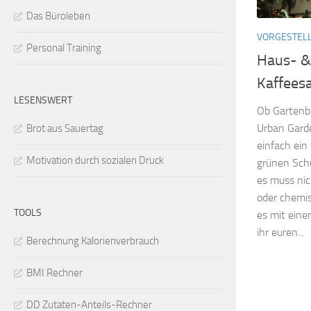
Das Büroleben
VORGESTEL
Personal Training
Haus- &
Kaffeesa
LESENSWERT
Ob Gartenb
Urban Gard
Brot aus Sauertag
einfach ein
Motivation durch sozialen Druck
grünen Sch
es muss nic
oder chemis
TOOLS
es mit eine
ihr euren...
Berechnung Kalorienverbrauch
BMI Rechner
DD Zutaten-Anteils-Rechner