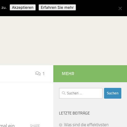
 zu.
Akzeptieren
Erfahren Sie mehr
1
MEHR
Suchen
nach:
LETZTE BEITRÄGE
Was sind die effektivsten
mal ein
SHARE