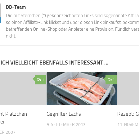
DD-Team
Die mit Sternchen (*) gekennzeichneten Links sind sogenannte Affili
so einen Affiliate-Link klickst und über diesen Link einkaufst, beko
betreffenden Online-Shop oder Anbieter eine Provision. Für dich verä
nicht.
ICH VIELLEICHT EBENFALLS INTERESSANT …
1
1
ht Plätzchen
Gegrillter Lachs
Rezept: G
ler
9. SEPTEMBER 2013
11. NOVEM
ER 2007