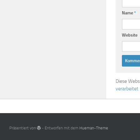
Name
*
Website
Diese Webs
verarbeitet
Präsentiert von
- Entworfen mit dem
Hueman-Theme