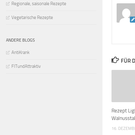
Regionale, saisonale Rezepte
Vegetarische Rezepte
ANDERE BLOGS
AntiKrank
FÜR D
FITundAttraktiv
Rezept Lig
Walnussta
16. DEZEMB