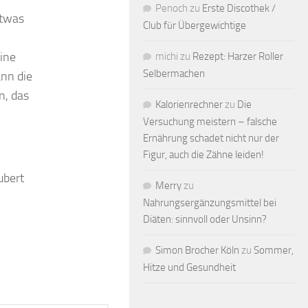
Penoch
zu
Erste Discothek /
etwas
Club für Übergewichtige
ine
michi
zu
Rezept: Harzer Roller
Selbermachen
ann die
n, das
Kalorienrechner
zu
Die
Versuchung meistern – falsche
Ernährung schadet nicht nur der
Figur, auch die Zähne leiden!
ubert
Merry
zu
Nahrungsergänzungsmittel bei
Diäten: sinnvoll oder Unsinn?
Simon Brocher Köln
zu
Sommer,
Hitze und Gesundheit