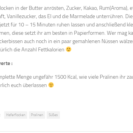
locken in der Butter anrösten, Zucker, Kakao, Rum(Aroma), 
ft, Vanillezucker, das EI und die Marmelade unterrühren. Die
etzt für 10 – 15 Minuten ruhen lassen und anschließend kle
men, diese setzt ihr am besten in Papierformen. Wer mag k
eckerbissen auch noch in ein paar gemahlenen Nüssen wälze
ürlich die Anzahl Fettkalorien
erte :
mplette Menge ungefähr 1500 Kcal, wie viele Pralinen ihr za
ürlich euch überlassen
:
Haferflocken
Pralinen
Süßes