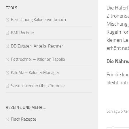
Die Haferf
TOOLS
Zitronensa
Berechnung Kalorienverbrauch
Mischung j
Kugeln for
BMI Rechner
kleinen L
DD Zutaten-Anteils-Rechner
erhöht nat
Fettrechner – Kalorien Tabelle
Die Nährw
KaloMa – KalorienManager
Für die ko
bleibt nat
Saisonkalender Obst/Gemüse
REZEPTE UND MEHR ...
Schlagwörter
Fisch Rezepte