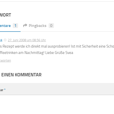
TWORT
ntare
1
Pingbacks
0
ea
27. Juni 2008 um 08:56 Uhr
s Rezept werde ich direkt mal ausprobieren! Ist mit Sicherheit eine Sc
ffeetrinken am Nachmittag! Liebe Grüße Svea
tworten
E EINEN KOMMENTAR
ar
*