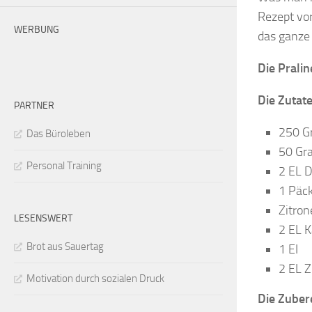
Rezept vor
WERBUNG
das ganze 
Die Pralin
Die Zutate
PARTNER
250 G
Das Büroleben
50 Gra
Personal Training
2 EL 
1 Päck
Zitro
LESENSWERT
2 EL 
Brot aus Sauertag
1 EI
2 EL Z
Motivation durch sozialen Druck
Die Zubere