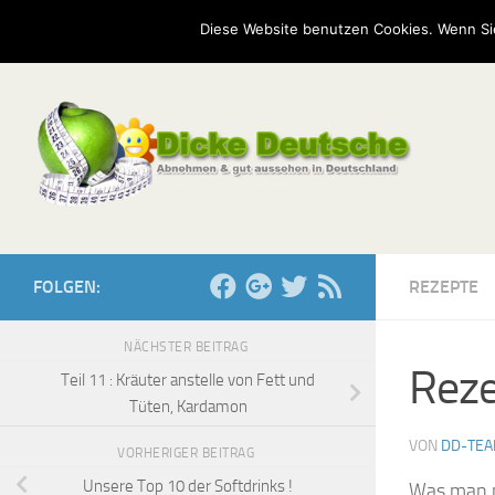
Start
Mission
Kontakt
Serien
Umfragen
Diese Website benutzen Cookies. Wenn Si
Zum Inhalt springen
FOLGEN:
REZEPTE
NÄCHSTER BEITRAG
Reze
Teil 11 : Kräuter anstelle von Fett und
Tüten, Kardamon
VON
DD-TE
VORHERIGER BEITRAG
Unsere Top 10 der Softdrinks !
Was man ni