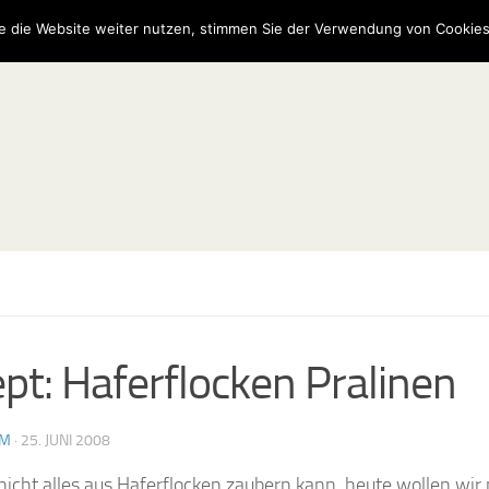
e die Website weiter nutzen, stimmen Sie der Verwendung von Cookies
pt: Haferflocken Pralinen
AM
·
25. JUNI 2008
cht alles aus Haferflocken zaubern kann, heute wollen wir 