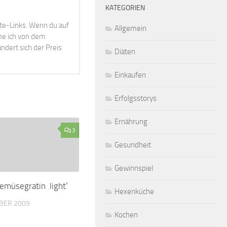
KATEGORIEN
ate-Links. Wenn du auf
Allgemein
mme ich von dem
ndert sich der Preis
Diäten
Einkaufen
Erfolgsstorys
Ernährung
3
Gesundheit
Gewinnspiel
emüsegratin ‚light‘
Hexenküche
BER 2009
Kochen