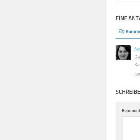
EINE AN
Komme
Sv
Da
Ka
An
SCHREIB
Komment