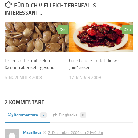
FÜR DICH VIELLEICHT EBENFALLS
INTERESSANT …
0
3
Lebensmittel mit vielen
Gute Lebensmittel, die wir
Kalorien aber sehr gesund !
„nie“ essen.
5. NOVEMBER 2008
17. JANUAR 2009
2 KOMMENTARE
Kommentare
2
Pingbacks
0
Mausflaus
2. Dezember 2009 um 21:40 Uhr