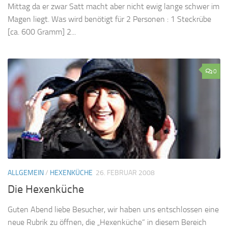
Mittag da er zwar Satt macht aber nicht ewig lange schwer im
Magen liegt. Was wird benötigt für 2 Personen : 1 Steckrübe
[ca. 600 Gramm] 2...
0
ALLGEMEIN
/
HEXENKÜCHE
26. FEBRUAR 2008
Die Hexenküche
Guten Abend liebe Besucher, wir haben uns entschlossen eine
neue Rubrik zu öffnen, die „Hexenküche“ in diesem Bereich