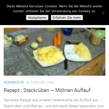
Diese Website benutzen Cookies. Wenn Sie die Website weiter
Zum Inhalt springen
nutzen, stimmen Sie der Verwendung von Cookies zu.
Akzeptieren
Erfahren Sie mehr
KATEGORIE:
HEXENKÜCHE
1
HEXENKÜCHE
26. FEBRUAR 2008
Rezept : Steckrüben – Möhren Auflauf
Das erste Rezept aus unserer Hexenküche, ein Auflauf aus
Steckrüben und Möhren , uns schmeckt dieser besonders zum