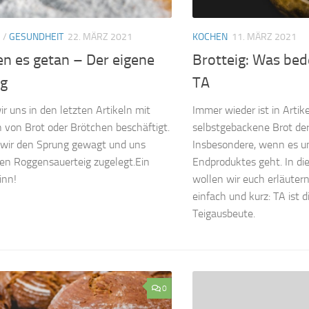
G
/
GESUNDHEIT
22. MÄRZ 2021
KOCHEN
11. MÄRZ 2021
n es getan – Der eigene
Brotteig: Was bed
ig
TA
 uns in den letzten Artikeln mit
Immer wieder ist in Artik
von Brot oder Brötchen beschäftigt.
selbstgebackene Brot der 
wir den Sprung gewagt und uns
Insbesondere, wenn es um
en Roggensauerteig zugelegt.Ein
Endproduktes geht. In di
inn!
wollen wir euch erläuter
einfach und kurz: TA ist 
Teigausbeute.
0