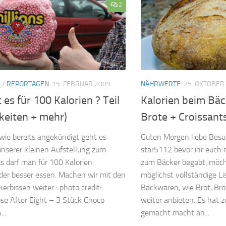
2
E
/
REPORTAGEN
15. FEBRUAR 2009
NÄHRWERTE
25. OKTOBER
 es für 100 Kalorien ? Teil
Kalorien beim Bäck
keiten + mehr)
Brote + Croissant
wie bereits angekündigt geht es
Guten Morgen liebe Besuc
unserer kleinen Aufstellung zum
star5112 bevor ihr euch 
 darf man für 100 Kalorien
zum Bäcker begebt, möch
der besser essen. Machen wir mit den
möglichst vollständige L
erbissen weiter : photo credit:
Backwaren, wie Brot, Br
e After Eight – 3 Stück Choco
weiter anbieten. Es hat 
..
gemacht macht an...