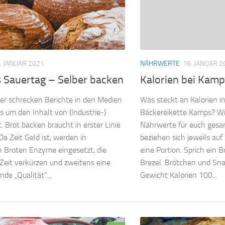
NÄHRWERTE
16. JANUAR 2
. JANUAR 2021
Kalorien bei Kamp
s Sauertag – Selber backen
Was steckt an Kalorien i
er schrecken Berichte in den Medien
Bäckereikette Kamps? Wi
s um den Inhalt von (Industrie-)
Nährwerte für euch gesa
. Brot backen braucht in erster Linie
beziehen sich jeweils auf
 Da Zeit Geld ist, werden in
eine Portion. Sprich ein 
en Broten Enzyme eingesetzt, die
Brezel. Brötchen und Sna
 Zeit verkürzen und zweitens eine
Gewicht Kalorien 100...
nde „Qualität“...