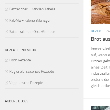
Fettrechner – Kalorien Tabelle
KaloMa – KalorienManager
REZEPTE
24
Saisonkalender Obst/Gemüse
Brot au
Immer wied
REZEPTE UND MEHR ...
auf, wenn e
Fisch Rezepte
Broten geht
eines: Zeit.
Regionale, saisonale Rezepte
industriell
erstens die
Vegetarische Rezepte
gleichbleibe
ANDERE BLOGS