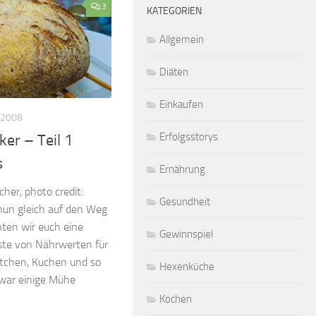
3
KATEGORIEN
Allgemein
Diäten
Einkaufen
 2008
Erfolgsstorys
er – Teil 1
s
Ernährung
her, photo credit:
Gesundheit
nun gleich auf den Weg
ten wir euch eine
Gewinnspiel
iste von Nährwerten für
ötchen, Kuchen und so
Hexenküche
zwar einige Mühe
Kochen