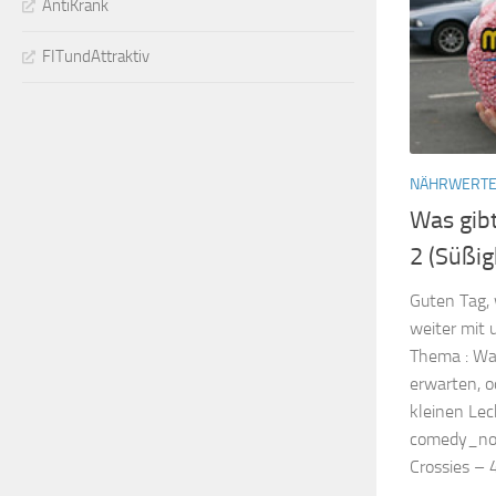
AntiKrank
FITundAttraktiv
NÄHRWERT
Was gibt
2 (Süßig
Guten Tag, 
weiter mit 
Thema : Was
erwarten, o
kleinen Leck
comedy_nos
Crossies – 4.