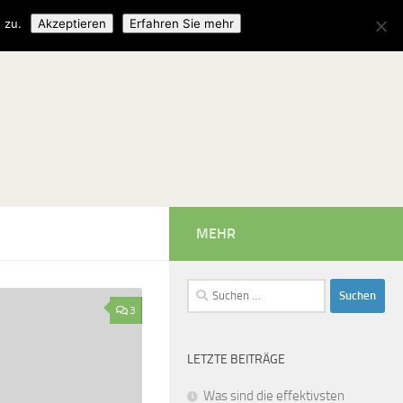
 zu.
Akzeptieren
Erfahren Sie mehr
MEHR
Suchen
nach:
3
LETZTE BEITRÄGE
Was sind die effektivsten