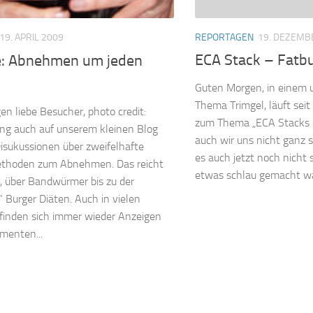
REPORTAGEN
19. DEZEMB
19. APRIL 2009
ECA Stack – Fatbu
: Abnehmen um jeden
Guten Morgen, in einem u
Thema Trimgel, läuft sei
n liebe Besucher, photo credit:
zum Thema „ECA Stacks 
ng auch auf unserem kleinen Blog
auch wir uns nicht ganz 
Disukussionen über zweifelhafte
es auch jetzt noch nicht 
ethoden zum Abnehmen. Das reicht
etwas schlau gemacht wa
, über Bandwürmer bis zu der
 Burger Diäten. Auch in vielen
finden sich immer wieder Anzeigen
menten...