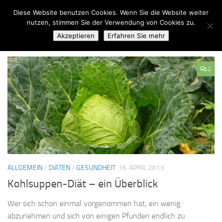
Diese Website benutzen Cookies. Wenn Sie die Website weiter
Zum Inhalt springen
nutzen, stimmen Sie der Verwendung von Cookies zu.
Akzeptieren
Erfahren Sie mehr
SCHLAGWÖRTER:
GERICHTE
2
ALLGEMEIN
/
DIÄTEN
/
GESUNDHEIT
16. APRIL 2013
Kohlsuppen-Diät – ein Überblick
Wer sich schon einmal vorgenommen hat, ein wenig
abzunehmen und sich von einigen Pfunden endlich zu