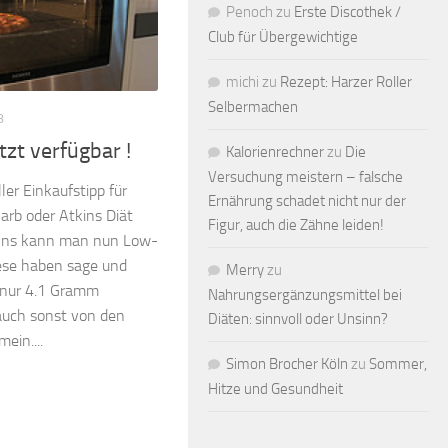
Penoch
zu
Erste Discothek /
Club für Übergewichtige
michi
zu
Rezept: Harzer Roller
Selbermachen
8
zt verfügbar !
Kalorienrechner
zu
Die
Versuchung meistern – falsche
er Einkaufstipp für
Ernährung schadet nicht nur der
arb oder Atkins Diät
Figur, auch die Zähne leiden!
anns kann man nun Low-
iese haben sage und
Merry
zu
 nur 4.1 Gramm
Nahrungsergänzungsmittel bei
auch sonst von den
Diäten: sinnvoll oder Unsinn?
ein....
Simon Brocher Köln
zu
Sommer,
Hitze und Gesundheit