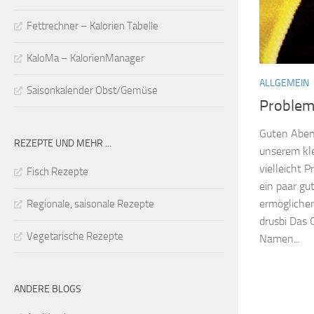
Fettrechner – Kalorien Tabelle
KaloMa – KalorienManager
ALLGEMEIN
Saisonkalender Obst/Gemüse
Problem
Guten Abend
REZEPTE UND MEHR ...
unserem kle
vielleicht 
Fisch Rezepte
ein paar gu
ermöglichen
Regionale, saisonale Rezepte
drusbi Das 
Vegetarische Rezepte
Namen...
ANDERE BLOGS