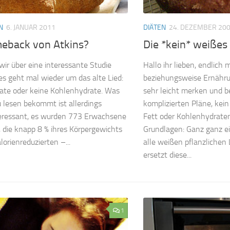
N
6. JANUAR 2011
DIÄTEN
24. DEZEMBER 20
eback von Atkins?
Die *kein* weißes
wir über eine interessante Studie
Hallo ihr lieben, endlich 
 es geht mal wieder um das alte Lied:
beziehungsweise Ernähru
ate oder keine Kohlenhydrate. Was
sehr leicht merken und b
 lesen bekommt ist allerdings
komplizierten Pläne, kein
teressant, es wurden 773 Erwachsene
Fett oder Kohlenhydraten
 die knapp 8 % ihres Körpergewichts
Grundlagen: Ganz ganz e
lorienreduzierten –...
alle weißen pflanzlichen
ersetzt diese...
1