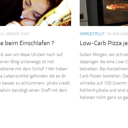
10. JANUAR 2009
VORGESTELLT
18. MAI 200
e beim Einschlafen ?
Low-Carb Pizza jet
, wer um diese Uhrzeit noch auf
Guten Morgen, ein schnell
inen Blog unterwegs ist hat
diejenigen die eine Low-C
Probleme mit dem Schlaf ? Wir haben
betreiben. Bei Konzelm
te Lebensmittel gefunden die es dir
Carb Pizzen bestellen. D
 besser zu schlummern. photo credit:
schreibe auf 100 Gramm
Gehirn benötigt einen Stoff mit dem
Kohlenhydrate und sind 
Kalorien nicht ganz so gem