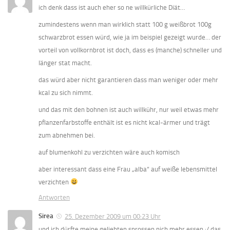
ich denk dass ist auch eher so ne willkürliche Diät…
zumindestens wenn man wirklich statt 100 g weißbrot 100g
schwarzbrot essen würd, wie ja im beispiel gezeigt wurde… der
vorteil von vollkornbrot ist doch, dass es (manche) schneller und
länger stat macht.
das würd aber nicht garantieren dass man weniger oder mehr
kcal zu sich nimmt.
und das mit den bohnen ist auch willkühr, nur weil etwas mehr
pflanzenfarbstoffe enthält ist es nicht kcal-ärmer und trägt
zum abnehmen bei.
auf blumenkohl zu verzichten wäre auch komisch
aber interessant dass eine Frau „alba“ auf weiße lebensmittel
verzichten
Antworten
Sirea
25. Dezember 2009 um 00:23 Uhr
und ich dürfte meine geliebten sprossen nich mehr essen :/ das