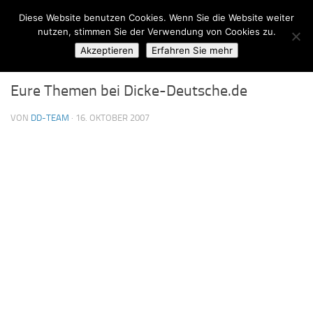
Diese Website benutzen Cookies. Wenn Sie die Website weiter
Zum Inhalt springen
nutzen, stimmen Sie der Verwendung von Cookies zu.
Akzeptieren
Erfahren Sie mehr
ALLGEMEIN
8
Eure Themen bei Dicke-Deutsche.de
VON
DD-TEAM
·
16. OKTOBER 2007