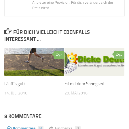
Anbieter eine Provision. Für dich verändert sich der
Preis nicht.
FÜR DICH VIELLEICHT EBENFALLS
INTERESSANT …
2
4
Läuft´s gut?
Fit mit dem Springseil
14. JULI 2016
29. MAI 2016
8 KOMMENTARE
Kommentare
8
Pingbacks
0