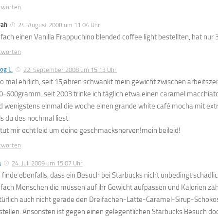
tworten
rah
24. August 2008 um 11:04 Uhr
nfach einen Vanilla Frappuchino blended coffee light bestellten, hat nur 3
tworten
og L.
22. September 2008 um 15:13 Uhr
so mal ehrlich, seit 15jahren schwankt mein gewicht zwischen arbeitsze
0-600gramm. seit 2003 trinke ich täglich etwa einen caramel macchiato
d wenigstens einmal die woche einen grande white café mocha mit extr
ls du des nochmal liest:
 tut mir echt leid um deine geschmacksnerven!mein beileid!
tworten
a
24. Juli 2009 um 15:07 Uhr
 finde ebenfalls, dass ein Besuch bei Starbucks nicht unbedingt schädlich 
nfach Menschen die müssen auf ihr Gewicht aufpassen und Kalorien zähl
türlich auch nicht gerade den Dreifachen-Latte-Caramel-Sirup-Schoko
stellen. Ansonsten ist gegen einen gelegentlichen Starbucks Besuch do