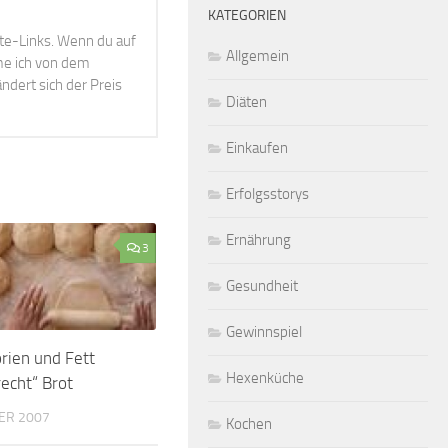
KATEGORIEN
ate-Links. Wenn du auf
Allgemein
mme ich von dem
ndert sich der Preis
Diäten
Einkaufen
Erfolgsstorys
Ernährung
3
Gesundheit
Gewinnspiel
orien und Fett
Hexenküche
echt“ Brot
ER 2007
Kochen