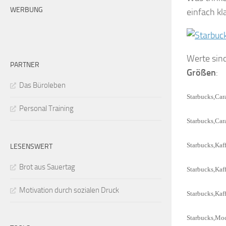
WERBUNG
einfach kl
Werte sin
PARTNER
Größen
:
Das Büroleben
Starbucks,Ca
Personal Training
Starbucks,Car
Starbucks,Kaf
LESENSWERT
Brot aus Sauertag
Starbucks,Kaff
Motivation durch sozialen Druck
Starbucks,Kaff
Starbucks,Moc