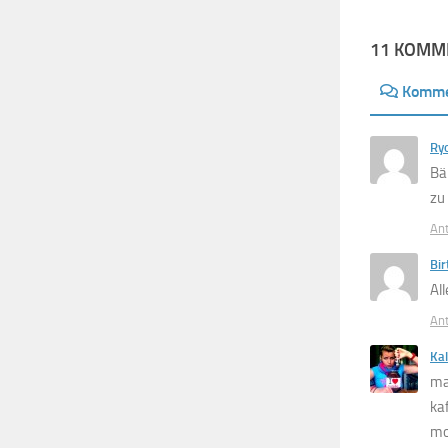
11 KOMM
Komme
Ry
Bä
zu
An
Bir
Al
An
Kal
ma
ka
m