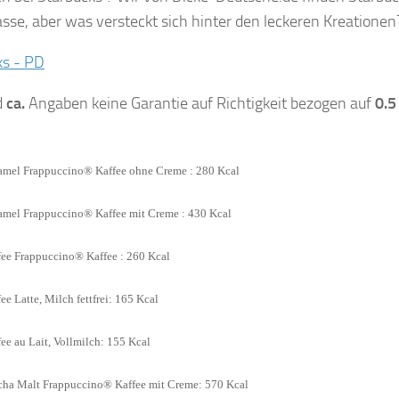
asse, aber was versteckt sich hinter den leckeren Kreationen
d
ca.
Angaben keine Garantie auf Richtigkeit bezogen auf
0.5
ramel Frappuccino®
Kaffee
ohne Creme : 280 Kcal
amel Frappuccino® Kaffee mit Creme : 430 Kcal
fee Frappuccino® Kaffee : 260 Kcal
ee Latte, Milch fettfrei: 165 Kcal
ee au Lait, Vollmilch: 155 Kcal
ha Malt Frappuccino® Kaffee mit Creme: 570 Kcal