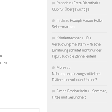
Penoch
zu
Erste Discothek /
Club für Übergewichtige
michi
zu
Rezept: Harzer Roller
Selbermachen
Kalorienrechner
zu
Die
Versuchung meistern – falsche
Ernährung schadet nicht nur der
ne
Figur, auch die Zähne leiden!
einem
Merry
zu
Nahrungsergänzungsmittel bei
Diäten: sinnvoll oder Unsinn?
Simon Brocher Köln
zu
Sommer,
Hitze und Gesundheit