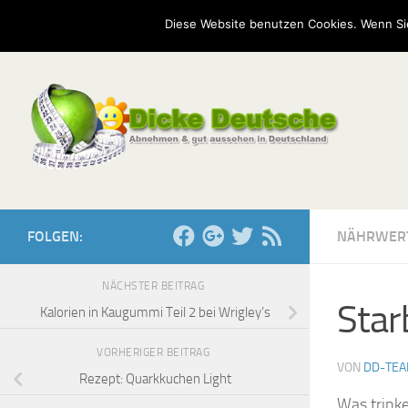
Start
Mission
Kontakt
Serien
Umfragen
Diese Website benutzen Cookies. Wenn Si
Zum Inhalt springen
FOLGEN:
NÄHRWER
NÄCHSTER BEITRAG
Star
Kalorien in Kaugummi Teil 2 bei Wrigley’s
VORHERIGER BEITRAG
VON
DD-TE
Rezept: Quarkkuchen Light
Was trinke