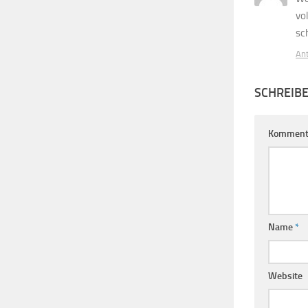
vo
sc
An
SCHREIB
Komment
Name
*
Website