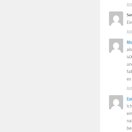
An
Sa
Ei
An
Mo
al
40
un
fal
es
An
Ev
Ich
ei
na
be