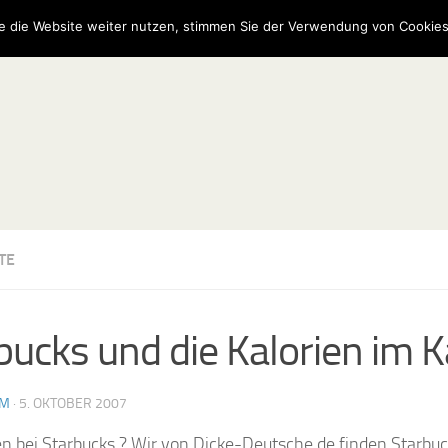
e die Website weiter nutzen, stimmen Sie der Verwendung von Cookies
TE
bucks und die Kalorien im K
AM
·
5. OKTOBER 2007
n bei Starbucks ? Wir von Dicke-Deutsche.de finden Starbu