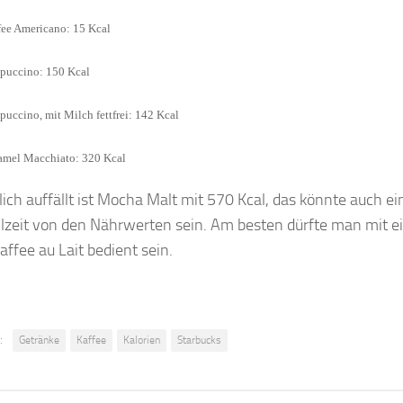
fee Americano: 15 Kcal
puccino: 150 Kcal
uccino, mit Milch fettfrei: 142 Kcal
amel Macchiato: 320 Kcal
ich auffällt ist Mocha Malt mit 570 Kcal, das könnte auch ei
zeit von den Nährwerten sein. Am besten dürfte man mit 
ffee au Lait bedient sein.
:
Getränke
Kaffee
Kalorien
Starbucks