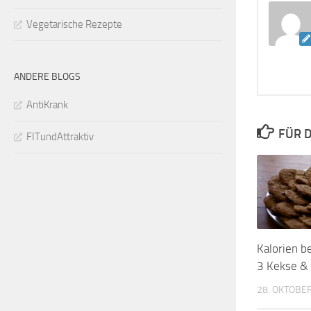
Vegetarische Rezepte
ANDERE BLOGS
AntiKrank
FÜR D
FITundAttraktiv
Kalorien b
3 Kekse &
28. OKTOBE