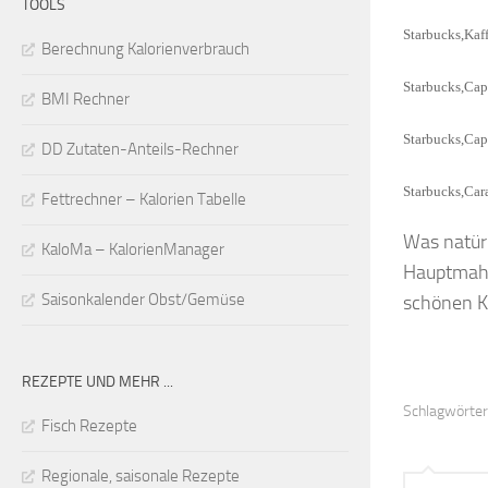
TOOLS
Starbucks,Kaf
Berechnung Kalorienverbrauch
Starbucks,Cap
BMI Rechner
Starbucks,Capp
DD Zutaten-Anteils-Rechner
Starbucks,Car
Fettrechner – Kalorien Tabelle
Was natürl
KaloMa – KalorienManager
Hauptmahl
Saisonkalender Obst/Gemüse
schönen Ka
REZEPTE UND MEHR ...
Schlagwörter
Fisch Rezepte
Regionale, saisonale Rezepte