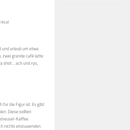
 kcal
it und urlaub um etwa
, zwei grande café latte
a shot….ach und ryo,
für die Figur ist. Es gibt
en. Diese sollten
streusel-Kaffee
ch nichts einzuwenden.