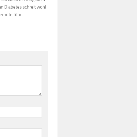
nn Diabetes schreit wohl
emüte führt.