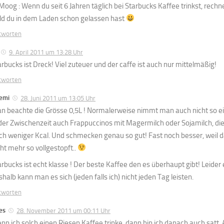
oog : Wenn du seit 6 Jahren täglich bei Starbucks Kaffee trinkst, rechne 
ld du in dem Laden schon gelassen hast
tworten
9. April 2011 um 13:28 Uhr
arbucks ist Dreck! Viel zuteuer und der caffe ist auch nur mittelmäßig!
tworten
emi
28. Juni 2011 um 13:05 Uhr
n beachte die Grösse 0,5L ! Normalerweise nimmt man auch nicht so ei
 der Zwischenzeit auch Frappuccinos mit Magermilch oder Sojamilch, d
ch weniger Kcal. Und schmecken genau so gut! Fast noch besser, weil d
cht mehr so vollgestopft..
arbucks ist echt klasse ! Der beste Kaffee den es überhaupt gibt! Leider
shalb kann man es sich (jeden falls ich) nicht jeden Tag leisten.
tworten
es
28. November 2011 um 00:11 Uhr
nn ich solch einen Riesen Kaffee trinke, dann bin ich danach auch satt. A