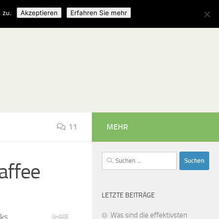
 zu.
Akzeptieren
Erfahren Sie mehr
11
MEHR
Suchen
affee
nach:
LETZTE BEITRÄGE
Was sind die effektivsten
cks
SHARE