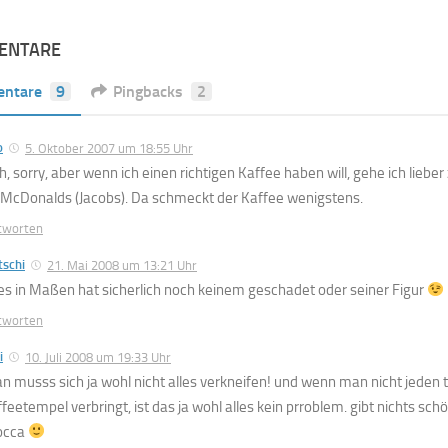
ENTARE
ntare
9
Pingbacks
2
o
5. Oktober 2007 um 18:55 Uhr
h, sorry, aber wenn ich einen richtigen Kaffee haben will, gehe ich liebe
 McDonalds (Jacobs). Da schmeckt der Kaffee wenigstens.
tworten
tschi
21. Mai 2008 um 13:21 Uhr
les in Maßen hat sicherlich noch keinem geschadet oder seiner Figur
tworten
i
10. Juli 2008 um 19:33 Uhr
n musss sich ja wohl nicht alles verkneifen! und wenn man nicht jeden 
ffeetempel verbringt, ist das ja wohl alles kein prroblem. gibt nichts sch
occa