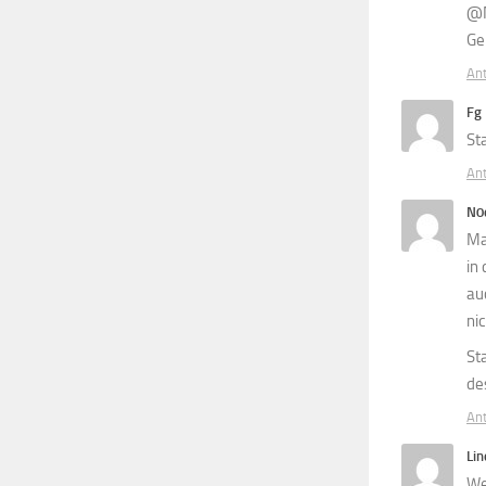
@M
Ge
An
Fg
St
An
N0
Ma
in
au
ni
St
de
An
Lin
We