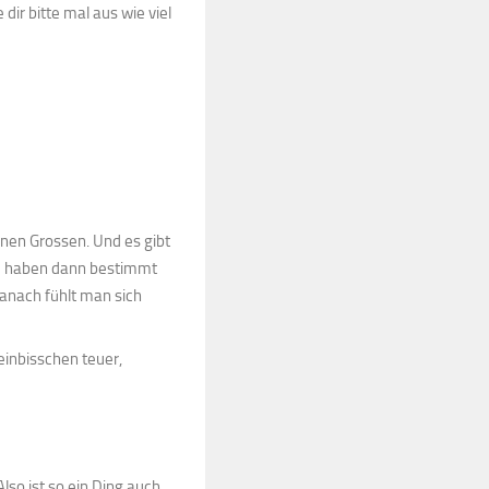
dir bitte mal aus wie viel
nen Grossen. Und es gibt
ie haben dann bestimmt
anach fühlt man sich
 einbisschen teuer,
lso ist so ein Ding auch