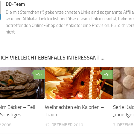
DD-Team
Die mit Sternchen (*) gekennzeichneten Links sind sogenannte Affili
so einen Affiliate-Link klickst und über diesen Link einkaufst, beko
betreffenden Online-Shop oder Anbieter eine Provision. Für dich verä
nicht.
ICH VIELLEICHT EBENFALLS INTERESSANT …
2
0
eim Bäcker – Teil
Weihnachten ein Kalorien –
Serie Kal
 Sonstiges
Traum
„mundger
R 2008
12. DEZEMBER 2010
7. DEZEMB