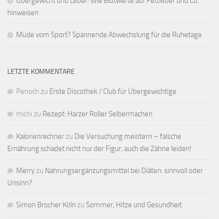
Übergewicht und Leber: Wie Blutwerte auf Fettleber und Co.
hinweisen
Müde vom Sport? Spannende Abwechslung für die Ruhetage
LETZTE KOMMENTARE
Penoch
zu
Erste Discothek / Club für Übergewichtige
michi
zu
Rezept: Harzer Roller Selbermachen
Kalorienrechner
zu
Die Versuchung meistern – falsche
Ernährung schadet nicht nur der Figur, auch die Zähne leiden!
Merry
zu
Nahrungsergänzungsmittel bei Diäten: sinnvoll oder
Unsinn?
Simon Brocher Köln
zu
Sommer, Hitze und Gesundheit