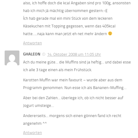
also, ich hoffe doch die kcal Angaben sind pro 100g, ansonsten
hab ich mich jä mächtig übernommen gestern:-((
Ích hab gerade mal ein mini Stück von dem leckeren
Käsekuchen mit Topping gegessen, wenn das 405kcal
hatte…..naja kann man jetzt eh net mehr ändern
Antworten
GHALEON
14. Oktober 2008 um 11:05 Uhr
Ach du meine güte… die Muffins sind ja heftig… und dabei esse
ich alle 3 tage einen als mein Frühstück.
Karotten Muffin war mein favourit – wurde aber aus dem
Programm genommen. Nun esse ich als Bananen-Muffing…
Aber bei den Zahlen… überlege ich, ob ich nicht besser auf
Jogurt umsteige…
Andererseits… morgens sich einen gönnen fand ich recht
angenehm ^^
Antworten