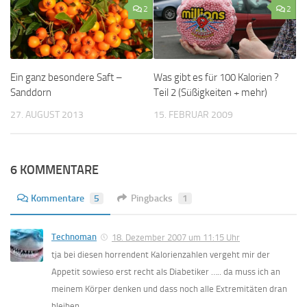
2
2
Ein ganz besondere Saft –
Was gibt es für 100 Kalorien ?
Sanddorn
Teil 2 (Süßigkeiten + mehr)
27. AUGUST 2013
15. FEBRUAR 2009
6 KOMMENTARE
Kommentare
5
Pingbacks
1
Technoman
18. Dezember 2007 um 11:15 Uhr
tja bei diesen horrendent Kalorienzahlen vergeht mir der
Appetit sowieso erst recht als Diabetiker ….. da muss ich an
meinem Körper denken und dass noch alle Extremitäten dran
bleiben.