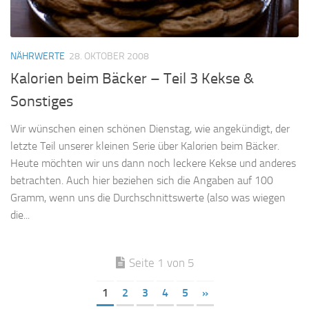
NÄHRWERTE
28. OKTOBER 2008
Kalorien beim Bäcker – Teil 3 Kekse &
Sonstiges
Wir wünschen einen schönen Dienstag, wie angekündigt, der
letzte Teil unserer kleinen Serie über Kalorien beim Bäcker.
Heute möchten wir uns dann noch leckere Kekse und anderes
betrachten. Auch hier beziehen sich die Angaben auf 100
Gramm, wenn uns die Durchschnittswerte (also was wiegen
die...
Seite 1 von 5
1
2
3
4
5
»