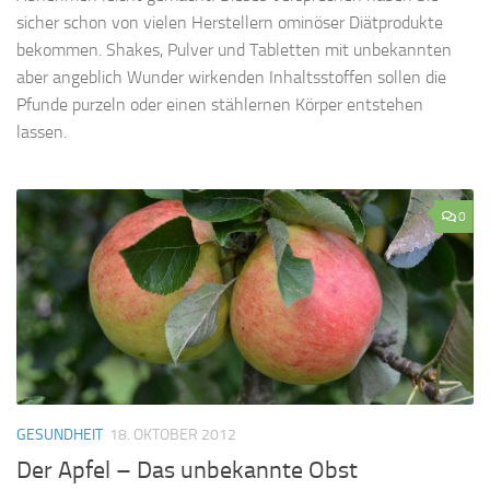
sicher schon von vielen Herstellern ominöser Diätprodukte
bekommen. Shakes, Pulver und Tabletten mit unbekannten
aber angeblich Wunder wirkenden Inhaltsstoffen sollen die
Pfunde purzeln oder einen stählernen Körper entstehen
lassen.
0
GESUNDHEIT
18. OKTOBER 2012
Der Apfel – Das unbekannte Obst