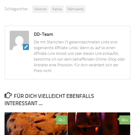
Schlagwörter:
Kalorien
Kekse
Nährwerte
DD-Team
Die mit Sternchen (*) gekennzeichneten Links sind
sogenannte Affiliate-Links. Wenn du auf so einen
Affiliate-Link klickst und über diesen Link einkaufst,
bekomme ich von dem betreffenden Online-Shop oder
Anbieter eine Provision. Für dich verändert sich der
Preis nicht.
FÜR DICH VIELLEICHT EBENFALLS
INTERESSANT …
2
4