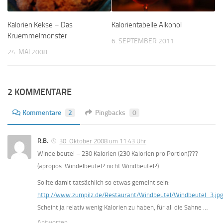
Kalorien Kekse – Das
Kalorientabelle Alkohol
Kruemmelmonster
6. SEPTEMBER 2011
24. MAI 2008
2 KOMMENTARE
Kommentare
2
Pingbacks
0
R.B.
30. Oktober 2008 um 11:43 Uhr
Windelbeutel – 230 Kalorien (230 Kalorien pro Portion)???
(apropos: Windelbeutel? nicht Windbeutel?)
Sollte damit tatsächlich so etwas gemeint sein:
http://www.zumpilz.de/Restaurant/Windbeutel/Windbeutel_3.jp
Scheint ja relativ wenig Kalorien zu haben, für all die Sahne …
Antworten