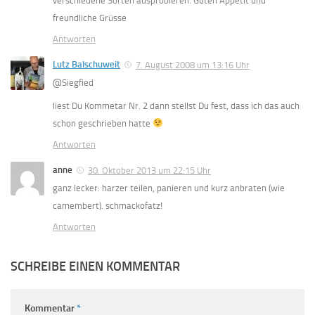
verschiedene Sorten ausprobieren. Guten Appetit und
freundliche Grüsse
Antworten
Lutz Balschuweit
7. August 2008 um 13:16 Uhr
@Siegfied
liest Du Kommetar Nr. 2 dann stellst Du fest, dass ich das auch
schon geschrieben hatte
Antworten
anne
30. Oktober 2013 um 22:15 Uhr
ganz lecker: harzer teilen, panieren und kurz anbraten (wie
camembert). schmackofatz!
Antworten
SCHREIBE EINEN KOMMENTAR
Kommentar
*