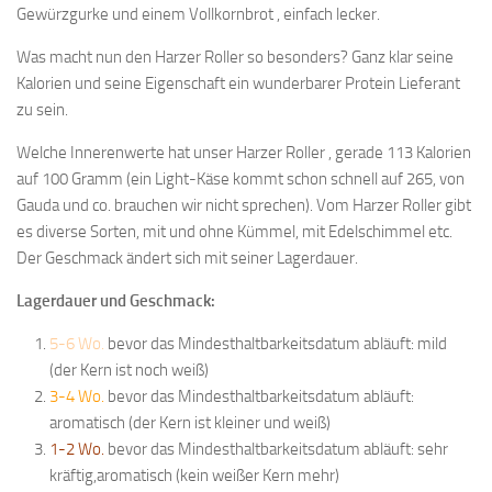
Gewürzgurke und einem Vollkornbrot , einfach lecker.
Was macht nun den Harzer Roller so besonders? Ganz klar seine
Kalorien und seine Eigenschaft ein wunderbarer Protein Lieferant
zu sein.
Welche Innerenwerte hat unser Harzer Roller , gerade 113 Kalorien
auf 100 Gramm (ein Light-Käse kommt schon schnell auf 265, von
Gauda und co. brauchen wir nicht sprechen). Vom Harzer Roller gibt
es diverse Sorten, mit und ohne Kümmel, mit Edelschimmel etc.
Der Geschmack ändert sich mit seiner Lagerdauer.
Lagerdauer und Geschmack:
5-6 Wo.
bevor das
Mindesthaltbarkeitsdatum
abläuft: mild
(der Kern ist noch weiß)
3-4 Wo.
bevor das
Mindesthaltbarkeitsdatum
abläuft:
aromatisch (der Kern ist kleiner und weiß)
1-2 Wo.
bevor das
Mindesthaltbarkeitsdatum
abläuft: sehr
kräftig,aromatisch (kein weißer Kern mehr)