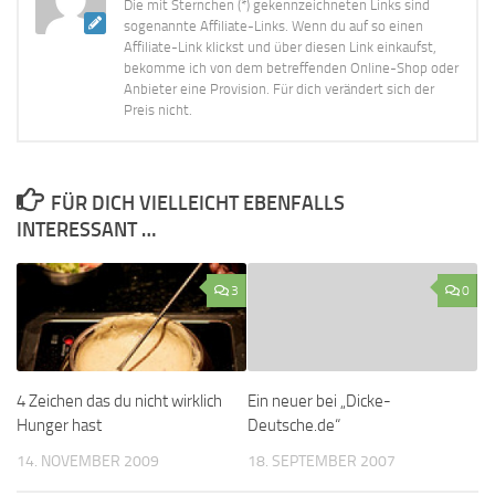
Die mit Sternchen (*) gekennzeichneten Links sind
sogenannte Affiliate-Links. Wenn du auf so einen
Affiliate-Link klickst und über diesen Link einkaufst,
bekomme ich von dem betreffenden Online-Shop oder
Anbieter eine Provision. Für dich verändert sich der
Preis nicht.
FÜR DICH VIELLEICHT EBENFALLS
INTERESSANT …
3
0
4 Zeichen das du nicht wirklich
Ein neuer bei „Dicke-
Hunger hast
Deutsche.de“
14. NOVEMBER 2009
18. SEPTEMBER 2007