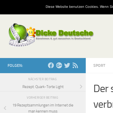
Start
Mission
Kontakt
Serien
Umfragen
Diese Website benutzen Cookies. Wenn Si
Zum Inhalt springen
FOLGEN:
SPORT
NÄCHSTER BEITRAG
Der 
Rezept: Quark-Torte Light
VORHERIGER BEITRAG
verb
19 Rezeptsammlungen im Internet die
man kennen muss