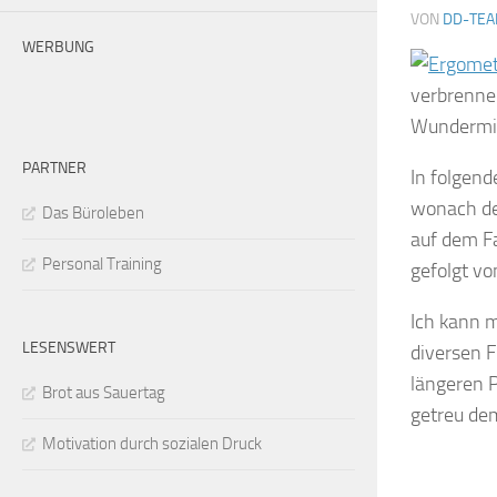
VON
DD-TE
WERBUNG
verbrenne
Wundermitt
PARTNER
In folgen
wonach der
Das Büroleben
auf dem Fa
Personal Training
gefolgt vo
Ich kann m
LESENSWERT
diversen F
längeren P
Brot aus Sauertag
getreu de
Motivation durch sozialen Druck