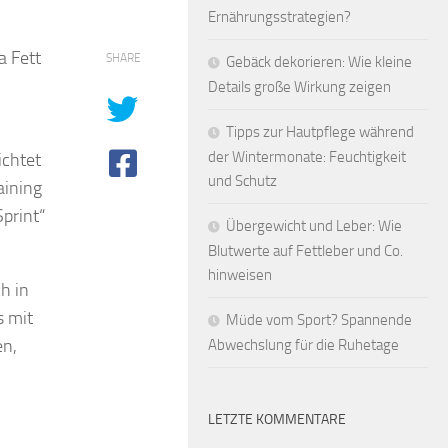
Ernährungsstrategien?
a Fett
SHARE
Gebäck dekorieren: Wie kleine
Details große Wirkung zeigen
Tipps zur Hautpflege während
der Wintermonate: Feuchtigkeit
ichtet
und Schutz
aining
print“
Übergewicht und Leber: Wie
Blutwerte auf Fettleber und Co.
hinweisen
ch in
s mit
Müde vom Sport? Spannende
en,
Abwechslung für die Ruhetage
LETZTE KOMMENTARE