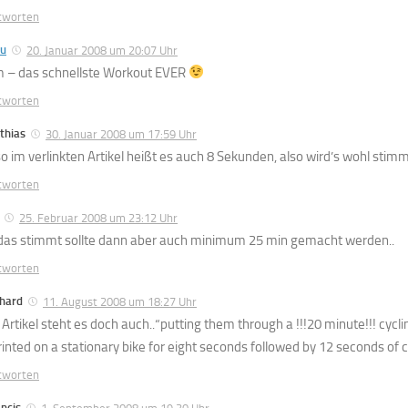
tworten
lu
20. Januar 2008 um 20:07 Uhr
 – das schnellste Workout EVER
tworten
thias
30. Januar 2008 um 17:59 Uhr
so im verlinkten Artikel heißt es auch 8 Sekunden, also wird’s wohl stimm
tworten
25. Februar 2008 um 23:12 Uhr
 das stimmt sollte dann aber auch minimum 25 min gemacht werden..
tworten
chard
11. August 2008 um 18:27 Uhr
 Artikel steht es doch auch..“putting them through a !!!20 minute!!! cycl
rinted on a stationary bike for eight seconds followed by 12 seconds of cy
tworten
ncis