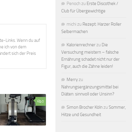
Penoch
zu
Erste Discothek /
Club für Übergewichtige
michi
zu
Rezept: Harzer Roller
Selbermachen
ate-Links. Wenn du auf
Kalorienrechner
zu
Die
mme ich von dem
Versuchung meistern – falsche
ndert sich der Preis
Ernährung schadet nicht nur der
Figur, auch die Zähne leiden!
Merry
zu
Nahrungsergänzungsmittel bei
Diäten: sinnvoll oder Unsinn?
0
Simon Brocher Köln
zu
Sommer,
Hitze und Gesundheit