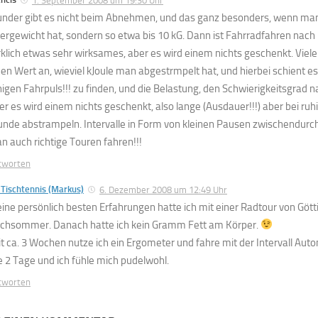
1. September 2008 um 19:30 Uhr
nder gibt es nicht beim Abnehmen, und das ganz besonders, wenn man 
ergewicht hat, sondern so etwa bis 10 kG. Dann ist Fahrradfahren nach
rklich etwas sehr wirksames, aber es wird einem nichts geschenkt. Viel
nen Wert an, wieviel kJoule man abgestrmpelt hat, und hierbei schient es
higen Fahrpuls!!! zu finden, und die Belastung, den Schwierigkeitsgrad n
er es wird einem nichts geschenkt, also lange (Ausdauer!!!) aber bei ru
unde abstrampeln. Intervalle in Form von kleinen Pausen zwischendurch 
n auch richtige Touren fahren!!!
tworten
Tischtennis (Markus)
6. Dezember 2008 um 12:49 Uhr
ine persönlich besten Erfahrungen hatte ich mit einer Radtour von Göt
chsommer. Danach hatte ich kein Gramm Fett am Körper.
it ca. 3 Wochen nutze ich ein Ergometer und fahre mit der Intervall Aut
le 2 Tage und ich fühle mich pudelwohl.
tworten