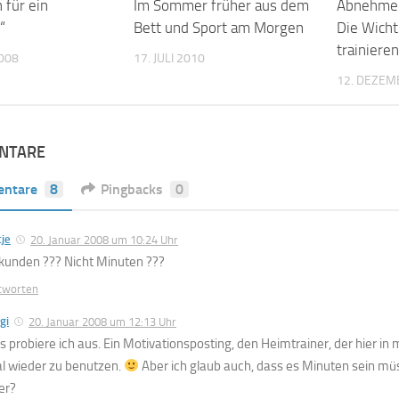
 für ein
Im Sommer früher aus dem
Abnehmen
“
Bett und Sport am Morgen
Die Wichti
trainieren
008
17. JULI 2010
12. DEZEM
NTARE
ntare
8
Pingbacks
0
je
20. Januar 2008 um 10:24 Uhr
kunden ??? Nicht Minuten ???
tworten
gi
20. Januar 2008 um 12:13 Uhr
s probiere ich aus. Ein Motivationsposting, den Heimtrainer, der hier in
l wieder zu benutzen.
Aber ich glaub auch, dass es Minuten sein mü
er?