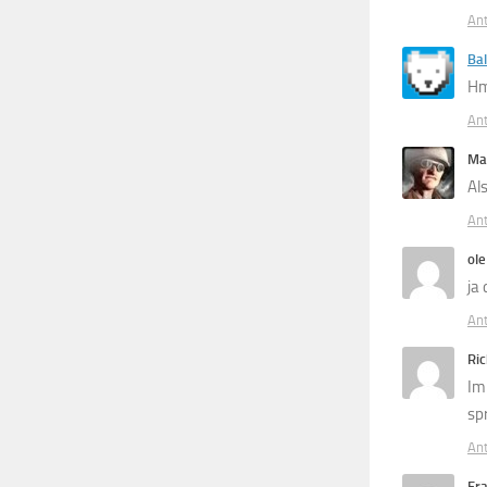
An
Ba
Hm
An
Ma
Al
An
ole
ja
An
Ri
Im
sp
An
Fra