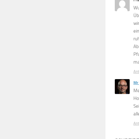
Wu
Üb
wi
ei
ru
Ab
Pf
ma
An
Mr 
Me
Ho
Se
al
An