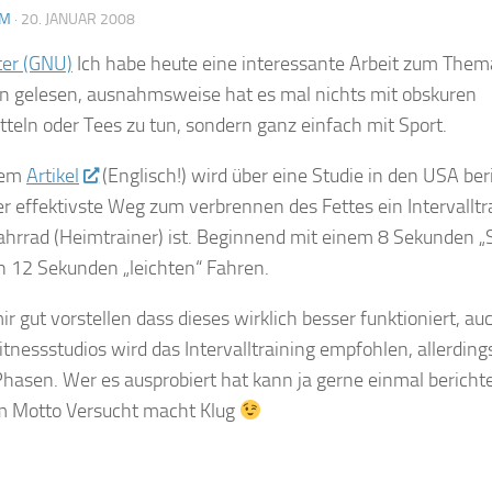
AM
·
20. JANUAR 2008
Ich habe heute eine interessante Arbeit zum Them
n gelesen, ausnahmsweise hat es mal nichts mit obskuren
eln oder Tees zu tun, sondern ganz einfach mit Sport.
dem
Artikel
(Englisch!) wird über eine Studie in den USA ber
 effektivste Weg zum verbrennen des Fettes ein Intervalltr
hrrad (Heimtrainer) ist. Beginnend mit einem 8 Sekunden „S
n 12 Sekunden „leichten“ Fahren.
ir gut vorstellen dass dieses wirklich besser funktioniert, au
itnessstudios wird das Intervalltraining empfohlen, allerding
hasen. Wer es ausprobiert hat kann ja gerne einmal bericht
m Motto Versucht macht Klug