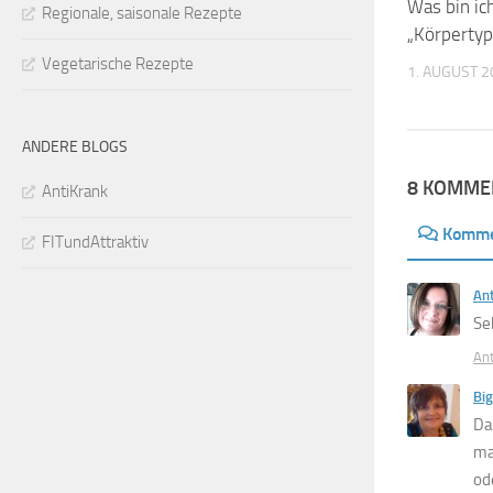
Was bin ich
Regionale, saisonale Rezepte
„Körpertyp
Vegetarische Rezepte
1. AUGUST 2
ANDERE BLOGS
8 KOMME
AntiKrank
Komme
FITundAttraktiv
Ant
Se
An
Big
Da
ma
od