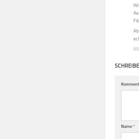
Wo
Ae
Fi
Ab
ec
An
SCHREIB
Komment
Name
*