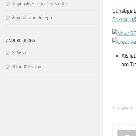
Regionale, saisonale Rezepte
Günstige B
Vegetarische Rezepte
Boxsack
ANDERE BLOGS
AntiKrank
Als le
am Tr
FITundAttraktiv
Schlagwörter