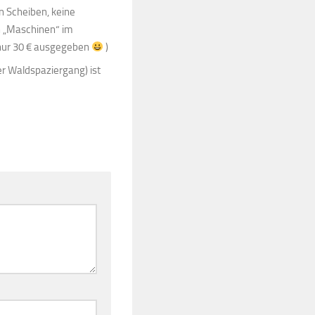
n Scheiben, keine
en „Maschinen“ im
h nur 30 € ausgegeben
)
er Waldspaziergang) ist