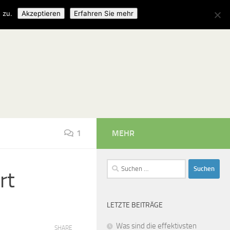
 zu.
Akzeptieren
Erfahren Sie mehr
1
MEHR
Suchen
rt
nach:
LETZTE BEITRÄGE
Was sind die effektivsten
SHARE