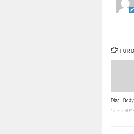
FÜR D
Diät : Bod
12. FEBRUA