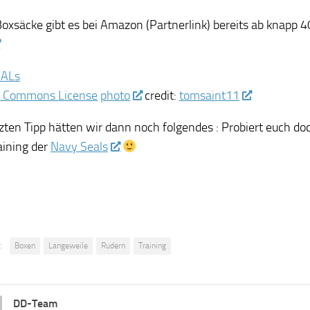
oxsäcke gibt es bei Amazon (Partnerlink) bereits ab knapp 40
photo
credit:
tomsaint11
tzten Tipp hätten wir dann noch folgendes : Probiert euch do
aining der
Navy Seals
:
Boxen
Langeweile
Rudern
Training
DD-Team