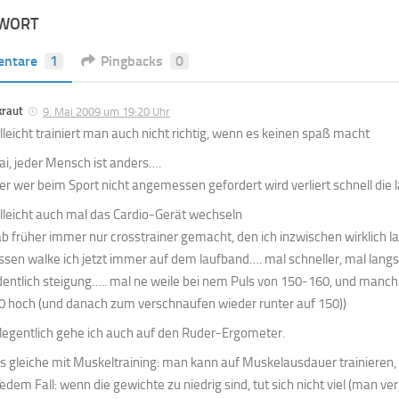
TWORT
ntare
1
Pingbacks
0
kraut
9. Mai 2009 um 19:20 Uhr
elleicht trainiert man auch nicht richtig, wenn es keinen spaß macht
ai, jeder Mensch ist anders….
er wer beim Sport nicht angemessen gefordert wird verliert schnell die 
elleicht auch mal das Cardio-Gerät wechseln
ab früher immer nur crosstrainer gemacht, den ich inzwischen wirklich lan
ssen walke ich jetzt immer auf dem laufband…. mal schneller, mal lang
dentlich steigung….. mal ne weile bei nem Puls von 150-160, und manch
0 hoch (und danach zum verschnaufen wieder runter auf 150))
legentlich gehe ich auch auf den Ruder-Ergometer.
s gleiche mit Muskeltraining: man kann auf Muskelausdauer trainieren,
jedem Fall: wenn die gewichte zu niedrig sind, tut sich nicht viel (man ver