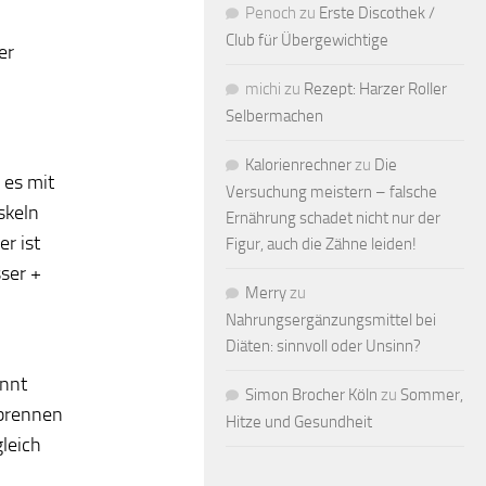
Penoch
zu
Erste Discothek /
Club für Übergewichtige
er
michi
zu
Rezept: Harzer Roller
Selbermachen
Kalorienrechner
zu
Die
 es mit
Versuchung meistern – falsche
skeln
Ernährung schadet nicht nur der
r ist
Figur, auch die Zähne leiden!
ser +
Merry
zu
Nahrungsergänzungsmittel bei
Diäten: sinnvoll oder Unsinn?
önnt
Simon Brocher Köln
zu
Sommer,
rbrennen
Hitze und Gesundheit
gleich