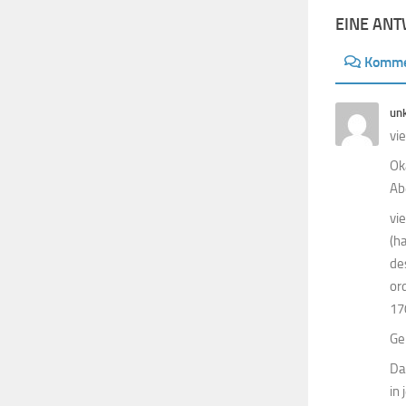
EINE AN
Komme
un
vi
Ok
Ab
vi
(h
de
or
17
Ge
Da
in 