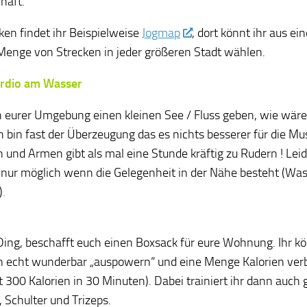
haft.
cken findet ihr Beispielweise
Jogmap
, dort könnt ihr aus ein
Menge von Strecken in jeder größeren Stadt wählen.
ardio am Wasser
in eurer Umgebung einen kleinen See / Fluss geben, wie wäre
h bin fast der Überzeugung das es nichts besserer für die Mu
und Armen gibt als mal eine Stunde kräftig zu Rudern ! Leide
 nur möglich wenn die Gelegenheit in der Nähe besteht (Was
)
.
 Ding, beschafft euch einen Boxsack für eure Wohnung. Ihr k
n echt wunderbar „auspowern“ und eine Menge Kalorien ve
t 300 Kalorien in 30 Minuten). Dabei trainiert ihr dann auch 
, Schulter und Trizeps.