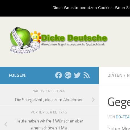
Start
Mission
Kontakt
Serien
Umfragen
Diese Website benutzen Cookies. Wenn Si
Zum Inhalt springen
FOLGEN:
DIÄTEN
/
R
NÄCHSTER BEITRAG
Gege
Die Spargelzeit , ideal zum Abnehmen
VORHERIGER BEITRAG
VON
DD-TE
Heute haben wir frei ! Wünschen aber
einen schönen 1 Mai.
Guten Morg