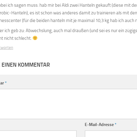
bei ich sagen muss: hab mir bei Aldi zwei Hanteln gekauft (diese mit de
robic-Hanteln), es ist schon was anderes damit zu trainieren als mit d
tnesscenter (für die beiden hanteln mit je maximal 10,3 kg hab ich auc
er ich geb zu: Abwechslung, auch mal draußen (und sei es nur ein zügig
ht nicht schlecht.
tworten
E EINEN KOMMENTAR
ar
*
E-Mail-Adresse
*