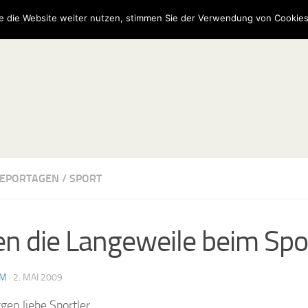
e die Website weiter nutzen, stimmen Sie der Verwendung von Cookies
EPORTAGEN
/
SPORT
n die Langeweile beim Spo
AM
·
2. MAI 2009
en liebe Sportler,