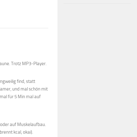
laune. Trotz MP3-Player.
gweilig find, statt
samer, und mal schön mit
mal für 5 Min mal auf
 oder auf Muskelaufbau.
brennt kcal, okai).