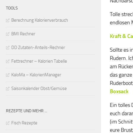
Nachbarsc
TOOLS
Tolle stre
Berechnung Kalorienverbrauch
endlosen 
BMI Rechner
Kraft & C
DD Zutaten-Anteils-Rechner
Sollte es 
Rudern. Ic
Fettrechner – Kalorien Tabelle
am Rücken 
das ganze
KaloMa – KalorienManager
Ruderboot
Saisonkalender Obst/Gemüse
Boxsack
Ein tolles
REZEPTE UND MEHR ...
euch dara
(im Schnit
Fisch Rezepte
eure Brust