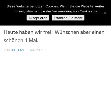
Diese Website benutzen Cookies. Wenn Sie die Website weiter
Zum Inhalt springen
nutzen, stimmen Sie der Verwendung von Cookies zu.
Akzeptieren
Erfahren Sie mehr
ALLGEMEIN
0
Heute haben wir frei ! Wünschen aber einen
schönen 1 Mai.
VON
DD-TEAM
·
1. MAI 2009