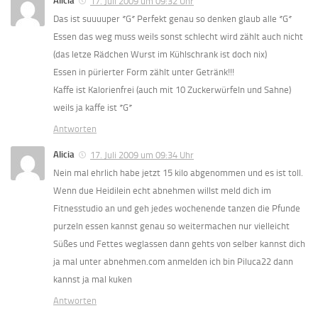
Alicia
17. Juli 2009 um 09:32 Uhr
Das ist suuuuper *G* Perfekt genau so denken glaub alle *G*
Essen das weg muss weils sonst schlecht wird zählt auch nicht
(das letze Rädchen Wurst im Kühlschrank ist doch nix)
Essen in pürierter Form zählt unter Getränk!!!
Kaffe ist Kalorienfrei (auch mit 10 Zuckerwürfeln und Sahne)
weils ja kaffe ist *G*
Antworten
Alicia
17. Juli 2009 um 09:34 Uhr
Nein mal ehrlich habe jetzt 15 kilo abgenommen und es ist toll.
Wenn due Heidilein echt abnehmen willst meld dich im
Fitnesstudio an und geh jedes wochenende tanzen die Pfunde
purzeln essen kannst genau so weitermachen nur vielleicht
Süßes und Fettes weglassen dann gehts von selber kannst dich
ja mal unter abnehmen.com anmelden ich bin Piluca22 dann
kannst ja mal kuken
Antworten