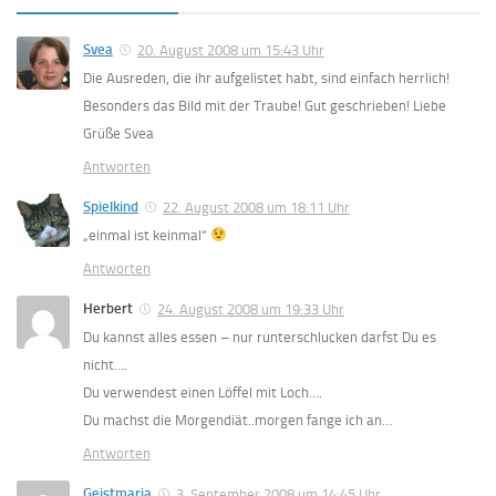
Svea
20. August 2008 um 15:43 Uhr
Die Ausreden, die ihr aufgelistet habt, sind einfach herrlich!
Besonders das Bild mit der Traube! Gut geschrieben! Liebe
Grüße Svea
Antworten
Spielkind
22. August 2008 um 18:11 Uhr
„einmal ist keinmal“
Antworten
Herbert
24. August 2008 um 19:33 Uhr
Du kannst alles essen – nur runterschlucken darfst Du es
nicht….
Du verwendest einen Löffel mit Loch….
Du machst die Morgendiät..morgen fange ich an…
Antworten
Geistmaria
3. September 2008 um 14:45 Uhr