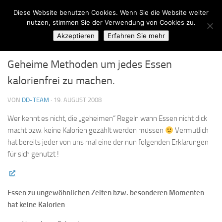
Diese Website benutzen Cookies. Wenn Sie die Website weiter
Zum Inhalt springen
nutzen, stimmen Sie der Verwendung von Cookies zu.
Akzeptieren
Erfahren Sie mehr
REPORTAGEN
9
Geheime Methoden um jedes Essen
kalorienfrei zu machen.
VON
DD-TEAM
·
19. AUGUST 2008
Wer kennt es nicht, die „geheimen“ Regeln wann Essen nicht dick
macht bzw. keine Kalorien gezählt werden müssen
Vermutlich
hat bereits jeder von uns mal eine der nun folgenden Erklärungen
für sich genutzt !
Essen zu ungewöhnlichen Zeiten bzw. besonderen Momenten
hat keine Kalorien