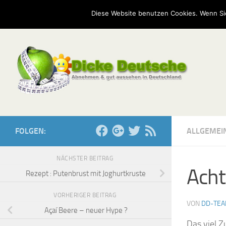
Start
Mission
Kontakt
Serien
Umfragen
Diese Website benutzen Cookies. Wenn Si
Zum Inhalt springen
FOLGEN:
ALLGEMEI
NÄCHSTER BEITRAG
Acht
Rezept : Putenbrust mit Joghurtkruste
VORHERIGER BEITRAG
VON
DD-TE
Açaí Beere – neuer Hype ?
Das viel Z