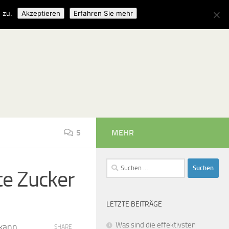
 zu.
Akzeptieren
Erfahren Sie mehr
5
MEHR
Suchen
te Zucker
nach:
LETZTE BEITRÄGE
Was sind die effektivsten
ekann.
SHARE