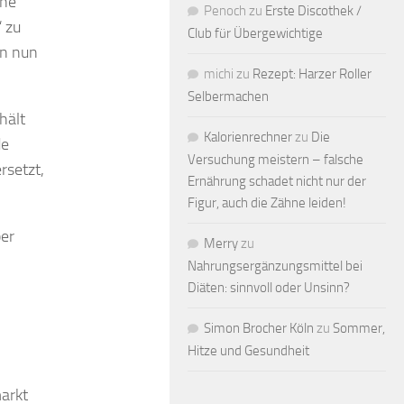
ine
Penoch
zu
Erste Discothek /
 zu
Club für Übergewichtige
nn nun
michi
zu
Rezept: Harzer Roller
Selbermachen
hält
Kalorienrechner
zu
Die
de
Versuchung meistern – falsche
rsetzt,
Ernährung schadet nicht nur der
Figur, auch die Zähne leiden!
ber
Merry
zu
Nahrungsergänzungsmittel bei
Diäten: sinnvoll oder Unsinn?
Simon Brocher Köln
zu
Sommer,
Hitze und Gesundheit
markt