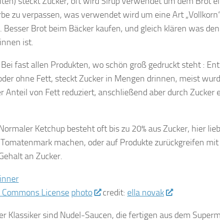
lten) steckt Zucker, oft wird Sirup verwendet um dem Brot e
be zu verpassen, was verwendet wird um eine Art „Vollkorn“
. Besser Brot beim Bäcker kaufen, und gleich klären was de
innen ist.
Bei fast allen Produkten, wo schön groß gedruckt steht : Ent
 oder ohne Fett, steckt Zucker in Mengen drinnen, meist wur
er Anteil von Fett reduziert, anschließend aber durch Zucker e
Normaler Ketchup besteht oft bis zu 20% aus Zucker, hier lie
s Tomatenmark machen, oder auf Produkte zurückgreifen mit
Gehalt an Zucker.
photo
credit:
ella novak
er Klassiker sind Nudel-Saucen, die fertigen aus dem Super