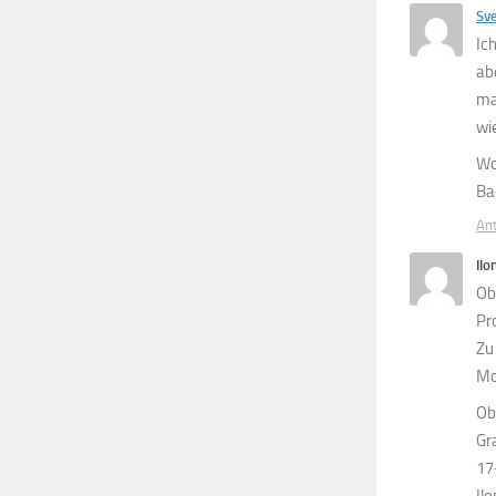
Sv
Ic
ab
ma
wi
Wo
Ba
An
Ilo
Ob
Pr
Zu
Mo
Ob
Gr
17
Il