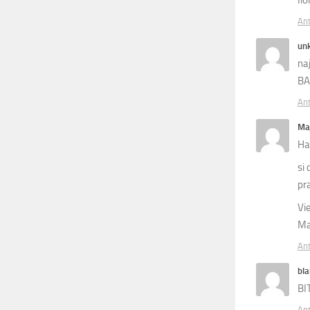
An
un
na
BA
An
Ma
Ha
si
pr
Vi
Ma
An
bla
BI
An