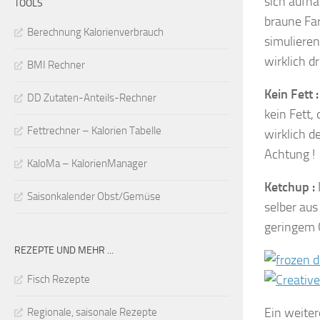
sich aufha
TOOLS
braune Far
Berechnung Kalorienverbrauch
simulieren
wirklich dr
BMI Rechner
Kein Fett :
DD Zutaten-Anteils-Rechner
kein Fett,
Fettrechner – Kalorien Tabelle
wirklich d
Achtung !
KaloMa – KalorienManager
Ketchup :
Saisonkalender Obst/Gemüse
selber au
geringem 
REZEPTE UND MEHR ...
Fisch Rezepte
Ein weiter
Regionale, saisonale Rezepte