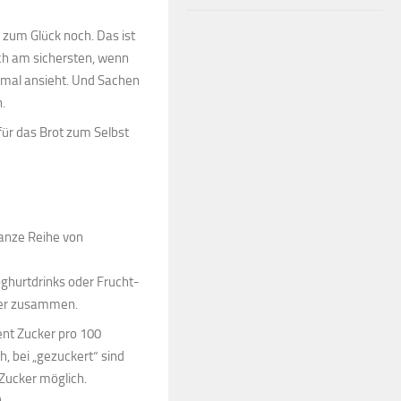
 zum Glück noch. Das ist
noch am sichersten, wenn
e mal ansieht. Und Sachen
.
für das Brot zum Selbst
anze Reihe von
oghurtdrinks oder Frucht-
ker zusammen.
ent Zucker pro 100
, bei „gezuckert“ sind
 Zucker möglich.
)