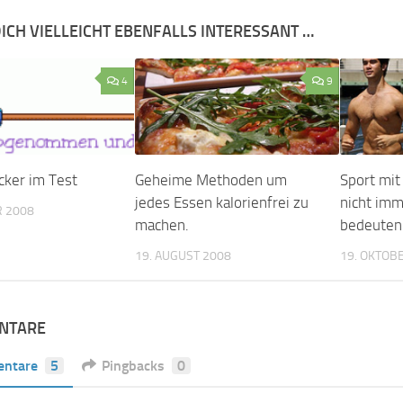
ICH VIELLEICHT EBENFALLS INTERESSANT …
4
9
cker im Test
Geheime Methoden um
Sport mi
jedes Essen kalorienfrei zu
nicht imm
R 2008
machen.
bedeuten
19. AUGUST 2008
19. OKTOB
NTARE
ntare
5
Pingbacks
0