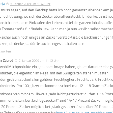
enja
5. Januar 2009 um 10:47 Uhr
h muss sagen, auf den Ketchup hatte ich noch gewartet, aber der kam ja
er echt traurig, wo sich der Zucker überall versteckt. Ich denke, es ist 
n sich direkt beim Einkaufen der Lebensmittel die ganzen Inhaltsstoff
e Tomatensoße für Nudeln usw. kann man ja nun wirklich selbst machen
 sicher auch noch einiges an Zucker versteckt ist, die Backmischungen 
cken, ich denke, da dürfte auch einiges enthalten sein.
tworten
na Zubrod
7. Januar 2009 um 11:42 Uhr
wohl Milchprodukte ein gesundes Image haben, gibt es darunter eine g
odukten, die eigentlich im Regal mit den Süßigkeiten stehen müssten.
 den großen Zuckerfallen gehören Fruchtjoghurt, Fruchtquark, Frucht-J
lkedrinks. Pro 100 g bzw. ml kommen schnell mal 12 – 18 Gramm Zuc
stkonserven mit dem Hinweis „sehr leicht gezuckert“ dürfen 9-14 Proz
amm enthalten, bei „leicht gezuckert“ sind 14-17 Prozent Zucker möglich
-20 Prozent Zucker möglich, bei „stark gezuckert“ sind über 20 Prozent
ona Zubrod (Ernährungsberaterin für
http://www.bewusst-waehlen.com