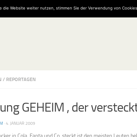
e die Website weiter nutzen, stimmen Sie der Verwendung von Cookies
N
/
REPORTAGEN
ung GEHEIM , der versteck
AM
·
4. JANUAR 2009
ucker in Cola, Fanta und Co. steckt ist den meisten Leuten b