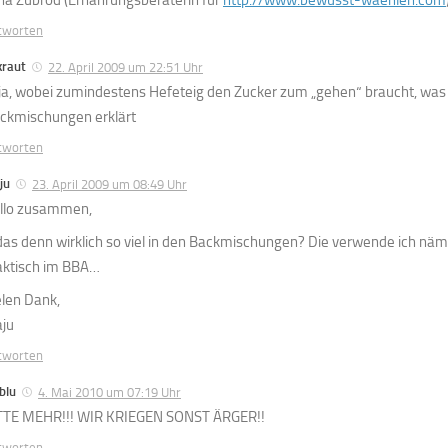
tworten
kraut
22. April 2009 um 22:51 Uhr
ja, wobei zumindestens Hefeteig den Zucker zum „gehen“ braucht, was 
ckmischungen erklärt
tworten
ju
23. April 2009 um 08:49 Uhr
llo zusammen,
 das denn wirklich so viel in den Backmischungen? Die verwende ich näml
aktisch im BBA…
elen Dank,
ju
tworten
blu
4. Mai 2010 um 07:19 Uhr
TTE MEHR!!! WIR KRIEGEN SONST ÄRGER!!
tworten