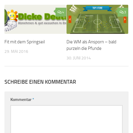
4
3
Fit mit dem Springseil
Die WM als Ansporn – bald
purzeln die Pfunde
29. MAI 2016
30. JUNI 2014
SCHREIBE EINEN KOMMENTAR
Kommentar
*