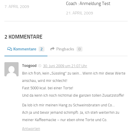
Coach : Anmeldung Test
7. APRIL 2009
21. APRIL 2009
2 KOMMENTARE
Kommentare
2
Pingbacks
0
Toogood
30. Juni 2009 um 21:07 Uhr
Bin ich froh, kein „Süssling“ zu sein… Wenn ich mir diese Werte
anschau, wird mir schlecht!
Fast 5000 kcal. bei einer Torte!
Und da kenn ich noch nichtmal die ganzen tollen Zusatzstoffe!
Da lob ich mir meinen Hang zu Schweinsbraten und Co…
Ach ja und bevor jemand schimpft: Ja, ich steh weiterhin zu
meiner Kaffeemacke – nur eben ohne Torte und Co.
Antworten