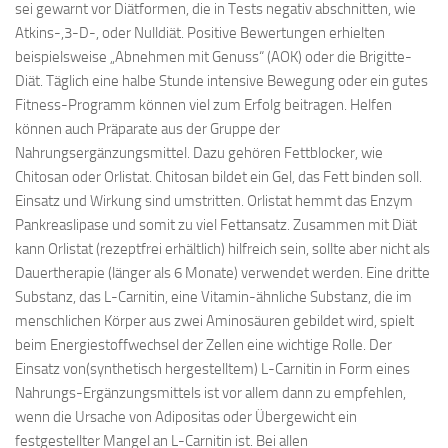
sei gewarnt vor Diätformen, die in Tests negativ abschnitten, wie
Atkins-,3-D-, oder Nulldiät. Positive Bewertungen erhielten
beispielsweise „Abnehmen mit Genuss“ (AOK) oder die Brigitte-
Diät. Täglich eine halbe Stunde intensive Bewegung oder ein gutes
Fitness-Programm können viel zum Erfolg beitragen. Helfen
können auch Präparate aus der Gruppe der
Nahrungsergänzungsmittel. Dazu gehören Fettblocker, wie
Chitosan oder Orlistat. Chitosan bildet ein Gel, das Fett binden soll.
Einsatz und Wirkung sind umstritten. Orlistat hemmt das Enzym
Pankreaslipase und somit zu viel Fettansatz. Zusammen mit Diät
kann Orlistat (rezeptfrei erhältlich) hilfreich sein, sollte aber nicht als
Dauertherapie (länger als 6 Monate) verwendet werden. Eine dritte
Substanz, das L-Carnitin, eine Vitamin-ähnliche Substanz, die im
menschlichen Körper aus zwei Aminosäuren gebildet wird, spielt
beim Energiestoffwechsel der Zellen eine wichtige Rolle. Der
Einsatz von(synthetisch hergestelltem) L-Carnitin in Form eines
Nahrungs-Ergänzungsmittels ist vor allem dann zu empfehlen,
wenn die Ursache von Adipositas oder Übergewicht ein
festgestellter Mangel an L-Carnitin ist. Bei allen