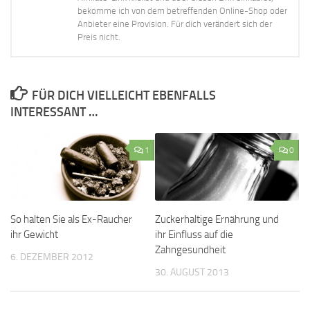
bekomme ich von dem betreffenden Online-Shop oder
Anbieter eine Provision. Für dich verändert sich der
Preis nicht.
FÜR DICH VIELLEICHT EBENFALLS
INTERESSANT …
1
0
So halten Sie als Ex-Raucher
Zuckerhaltige Ernährung und
ihr Gewicht
ihr Einfluss auf die
Zahngesundheit
6. DEZEMBER 2012
30. AUGUST 2013