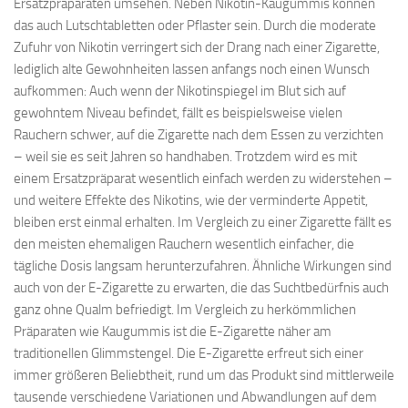
Ersatzpräparaten umsehen. Neben Nikotin-Kaugummis können
das auch Lutschtabletten oder Pflaster sein. Durch die moderate
Zufuhr von Nikotin verringert sich der Drang nach einer Zigarette,
lediglich alte Gewohnheiten lassen anfangs noch einen Wunsch
aufkommen: Auch wenn der Nikotinspiegel im Blut sich auf
gewohntem Niveau befindet, fällt es beispielsweise vielen
Rauchern schwer, auf die Zigarette nach dem Essen zu verzichten
– weil sie es seit Jahren so handhaben. Trotzdem wird es mit
einem Ersatzpräparat wesentlich einfach werden zu widerstehen –
und weitere Effekte des Nikotins, wie der verminderte Appetit,
bleiben erst einmal erhalten. Im Vergleich zu einer Zigarette fällt es
den meisten ehemaligen Rauchern wesentlich einfacher, die
tägliche Dosis langsam herunterzufahren. Ähnliche Wirkungen sind
auch von der E-Zigarette zu erwarten, die das Suchtbedürfnis auch
ganz ohne Qualm befriedigt. Im Vergleich zu herkömmlichen
Präparaten wie Kaugummis ist die E-Zigarette näher am
traditionellen Glimmstengel. Die E-Zigarette erfreut sich einer
immer größeren Beliebtheit, rund um das Produkt sind mittlerweile
tausende verschiedene Variationen und Abwandlungen auf dem