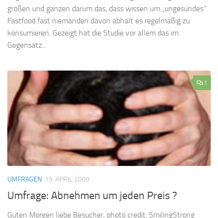
großen und ganzen darum das, dass wissen um „ungesundes“
Fastfood fast niemanden davon abhält es regelmäßig zu
konsumieren. Gezeigt hat die Studie vor allem das im
Gegensatz...
1
UMFRAGEN
19. APRIL 2009
Umfrage: Abnehmen um jeden Preis ?
Guten Morgen liebe Besucher, photo credit: SmilingStrong