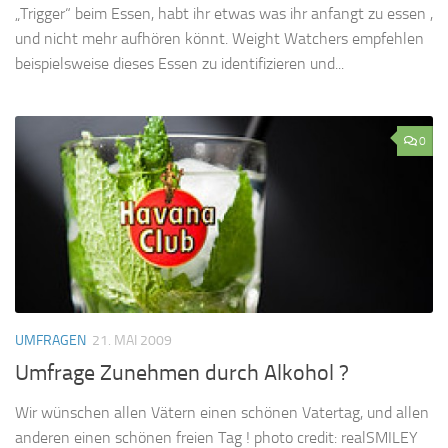
„Trigger“ beim Essen, habt ihr etwas was ihr anfangt zu essen ,
und nicht mehr aufhören könnt. Weight Watchers empfehlen
beispielsweise dieses Essen zu identifizieren und...
0
UMFRAGEN
21. MAI 2009
Umfrage Zunehmen durch Alkohol ?
Wir wünschen allen Vätern einen schönen Vatertag, und allen
anderen einen schönen freien Tag ! photo credit: realSMILEY