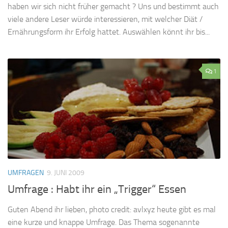
haben wir sich nicht früher gemacht ? Uns und bestimmt auch
viele andere Leser würde interessieren, mit welcher Diät /
Ernährungsform ihr Erfolg hattet. Auswählen könnt ihr bis...
1
UMFRAGEN
9. JUNI 2009
Umfrage : Habt ihr ein „Trigger“ Essen
Guten Abend ihr lieben, photo credit: avlxyz heute gibt es mal
eine kurze und knappe Umfrage. Das Thema sogenannte