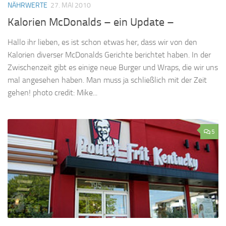
NÄHRWERTE
27. MAI 2010
Kalorien McDonalds – ein Update –
Hallo ihr lieben, es ist schon etwas her, dass wir von den
Kalorien diverser McDonalds Gerichte berichtet haben. In der
Zwischenzeit gibt es einige neue Burger und Wraps, die wir uns
mal angesehen haben. Man muss ja schließlich mit der Zeit
gehen! photo credit: Mike...
5