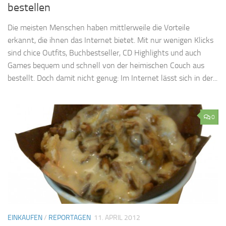
bestellen
Die meisten Menschen haben mittlerweile die Vorteile
erkannt, die ihnen das Internet bietet. Mit nur wenigen Klicks
sind chice Outfits, Buchbestseller, CD Highlights und auch
Games bequem und schnell von der heimischen Couch aus
bestellt. Doch damit nicht genug: Im Internet lässt sich in der...
0
EINKAUFEN
/
REPORTAGEN
11. APRIL 2012