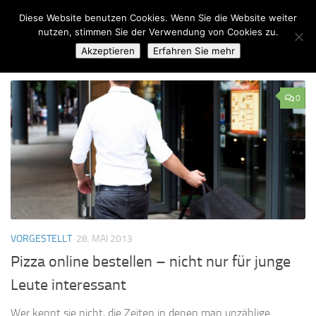
Diese Website benutzen Cookies. Wenn Sie die Website weiter
Zum Inhalt springen
nutzen, stimmen Sie der Verwendung von Cookies zu.
Akzeptieren
Erfahren Sie mehr
SCHLAGWÖRTER:
FASTFOOD
0
VORGESTELLT
28. MAI 2013
Pizza online bestellen – nicht nur für junge
Leute interessant
Wer kennt sie nicht, die Zeiten in denen man unzählige