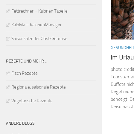
Fettrechner – Kalorien Tabelle
KaloMa – KalorienManager
Saisonkalender Obst/Gemüse
GESUNDHEI
Im Urla
REZEPTE UND MEHR ...
photo credi
Fisch Rezepte
Touristen e
Buffets nic
Regionale, saisonale Rezepte
Regel mehr 
benötigt. D
Vegetarische Rezepte
Reise passt
ANDERE BLOGS