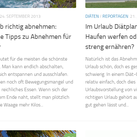
24. SEPTEMBER 2013
DIÄTEN
/
REPORTAGEN
21.
b richtig abnehmen:
Im Urlaub Diätpla
le Tipps zu Abnehmen für
Haufen werfen od
r
streng ernähren?
utet für die meisten die schönste
Natürlich ist das Abne
r. Man kann endlich abschalten,
Urlaub schön, doch es ges
sich entspannen und ausschlafen.
schwierig. In einem Diät
en noch oft Bewegungsmangel und
relativ einfach, doch dies
 reichliches Essen. Wenn sich der
Urlaubsvorstellung von v
em Ende naht, stellt man plötzlich
richtigen Urlaub gehört a
ie Waage mehr Kilos...
gut gehen lässt und...