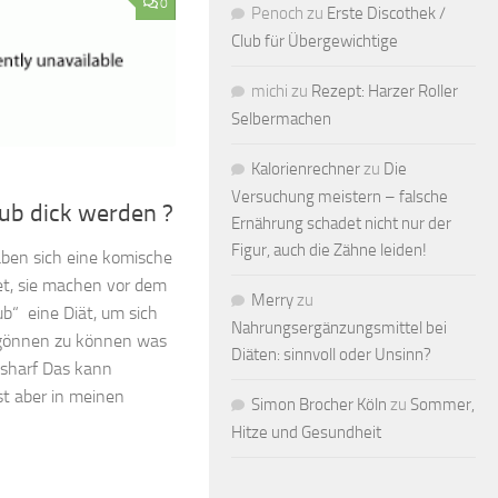
0
Penoch
zu
Erste Discothek /
Club für Übergewichtige
michi
zu
Rezept: Harzer Roller
Selbermachen
Kalorienrechner
zu
Die
Versuchung meistern – falsche
ub dick werden ?
Ernährung schadet nicht nur der
Figur, auch die Zähne leiden!
ben sich eine komische
t, sie machen vor dem
Merry
zu
ub“ eine Diät, um sich
Nahrungsergänzungsmittel bei
s gönnen zu können was
Diäten: sinnvoll oder Unsinn?
 usharf Das kann
ist aber in meinen
Simon Brocher Köln
zu
Sommer,
Hitze und Gesundheit