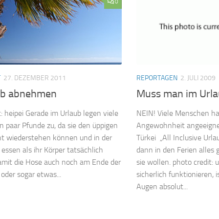
0
T
27. DEZEMBER 2011
REPORTAGEN
2. JULI 2009
ub abnehmen
Muss man im Urla
t: heipei Gerade im Urlaub legen viele
NEIN! Viele Menschen ha
in paar Pfunde zu, da sie den üppigen
Angewohnheit angeeigne
ht wiederstehen können und in der
Türkei „All Inclusive Urla
essen als ihr Körper tatsächlich
dann in den Ferien alle
amit die Hose auch noch am Ende der
sie wollen. photo credit:
 oder sogar etwas...
sicherlich funktionieren, 
Augen absolut...