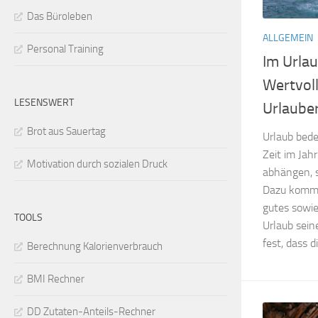
Das Büroleben
ALLGEMEIN
Personal Training
Im Urlau
Wertvol
LESENSWERT
Urlaube
Brot aus Sauertag
Urlaub bede
Zeit im Jah
Motivation durch sozialen Druck
abhängen, 
Dazu komm
gutes sowie
TOOLS
Urlaub sein
fest, dass d
Berechnung Kalorienverbrauch
BMI Rechner
DD Zutaten-Anteils-Rechner