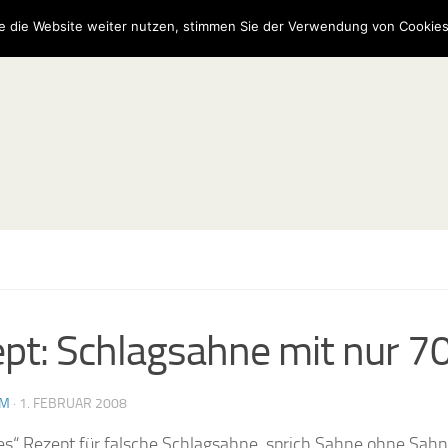
e die Website weiter nutzen, stimmen Sie der Verwendung von Cookies
pt: Schlagsahne mit nur 70
AM
·
1. FEBRUAR 2008
ges“ Rezept für falsche Schlagsahne, sprich Sahne ohne Sahn