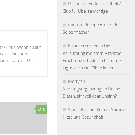
Penoch
zu
Erste Discothek /
Club für Übergewichtige
michi
zu
Rezept: Harzer Roller
Selbermachen
Kalorienrechner
zu
Die
ate-Links. Wenn du auf
Versuchung meistern – falsche
mme ich von dem
ndert sich der Preis
Ernährung schadet nicht nur der
Figur, auch die Zähne leiden!
Merry
zu
Nahrungsergänzungsmittel bei
Diäten: sinnvoll oder Unsinn?
Simon Brocher Köln
zu
Sommer,
3
Hitze und Gesundheit