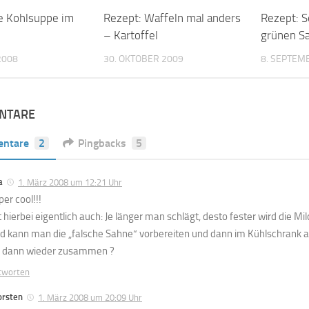
e Kohlsuppe im
Rezept: Waffeln mal anders
Rezept: S
– Kartoffel
grünen Sa
2008
30. OKTOBER 2009
8. SEPTEM
NTARE
ntare
2
Pingbacks
5
a
1. März 2008 um 12:21 Uhr
er cool!!!
lt hierbei eigentlich auch: Je länger man schlägt, desto fester wird die 
d kann man die „falsche Sahne“ vorbereiten und dann im Kühlschrank a
e dann wieder zusammen ?
tworten
orsten
1. März 2008 um 20:09 Uhr