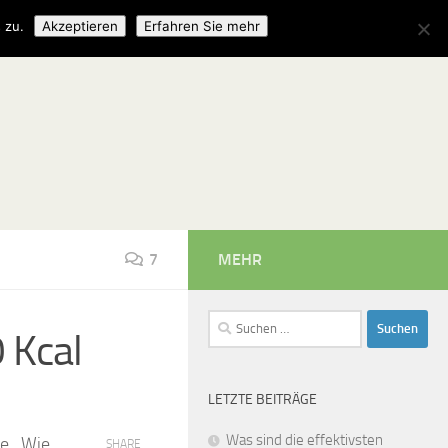
 zu.
Akzeptieren
Erfahren Sie mehr
7
MEHR
Suchen
 Kcal
nach:
LETZTE BEITRÄGE
Was sind die effektivsten
e.. Wie
SHARE