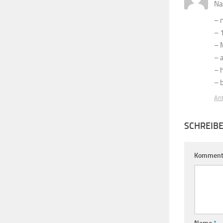
Na
– 
– 
– 
– 
– 
– 
An
SCHREIB
Komment