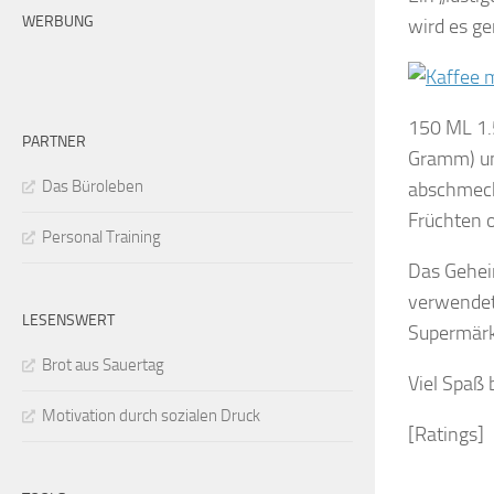
WERBUNG
wird es g
150 ML 1.5
PARTNER
Gramm) un
Das Büroleben
abschmeck
Früchten 
Personal Training
Das Gehei
verwendet 
LESENSWERT
Supermärk
Brot aus Sauertag
Viel Spaß
Motivation durch sozialen Druck
[Ratings]