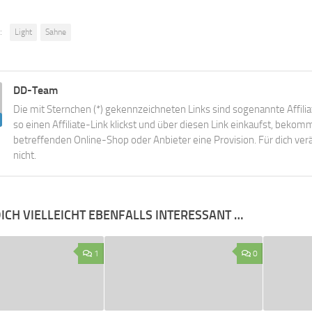
:
Light
Sahne
DD-Team
Die mit Sternchen (*) gekennzeichneten Links sind sogenannte Affili
so einen Affiliate-Link klickst und über diesen Link einkaufst, beko
betreffenden Online-Shop oder Anbieter eine Provision. Für dich verä
nicht.
ICH VIELLEICHT EBENFALLS INTERESSANT …
1
0