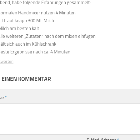
bend, habe folgende Erfahrungen gesammelt:
normalen Handmixer nutzen 4 Minuten
1 TL auf knapp 300 ML Milch
Milch am besten kalt
alle weiteren „Zutaten“ nach dem mixen einfügen
hält sich auch im Kühlschrank
beste Ergebnisse nach ca. 4 Minuten
tworten
E EINEN KOMMENTAR
ar
*