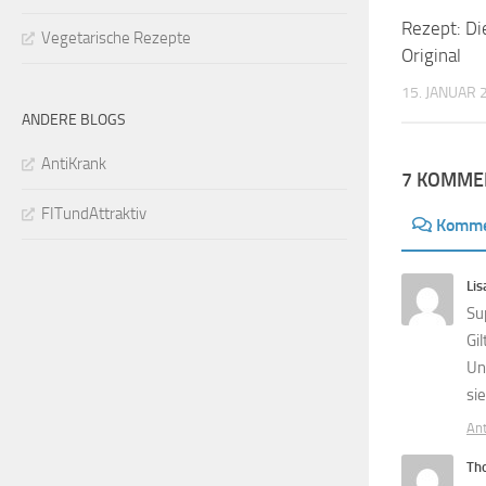
Rezept: Di
Vegetarische Rezepte
Original
15. JANUAR 
ANDERE BLOGS
AntiKrank
7 KOMME
FITundAttraktiv
Komme
Lis
Sup
Gi
Un
si
An
Th