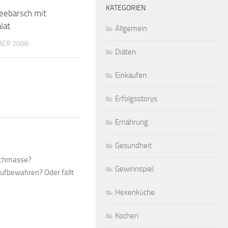
KATEGORIEN
eebarsch mit
lat
Allgemein
BER 2008
Diäten
Einkaufen
Erfolgsstorys
Ernährung
Gesundheit
Milchmasse?
Gewinnspiel
ufbewahren? Oder fällt
Hexenküche
Kochen