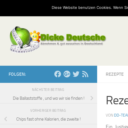
Start
Mission
Kontakt
Serien
Umfragen
Diese Website benutzen Cookies. Wenn Si
Zum Inhalt springen
FOLGEN:
REZEPTE
NÄCHSTER BEITRAG
Reze
Die Ballaststoffe , und wo wir sie finden !
VORHERIGER BEITRAG
VON
DD-TE
Chips fast ohne Kalorien, die zweite !
Ein „lusti