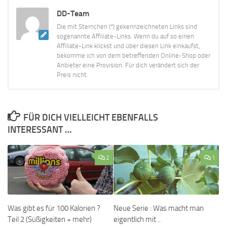
DD-Team
Die mit Sternchen (*) gekennzeichneten Links sind
sogenannte Affiliate-Links. Wenn du auf so einen
Affiliate-Link klickst und über diesen Link einkaufst,
bekomme ich von dem betreffenden Online-Shop oder
Anbieter eine Provision. Für dich verändert sich der
Preis nicht.
FÜR DICH VIELLEICHT EBENFALLS
INTERESSANT …
2
1
Was gibt es für 100 Kalorien ?
Neue Serie : Was macht man
Teil 2 (Süßigkeiten + mehr)
eigentlich mit ..