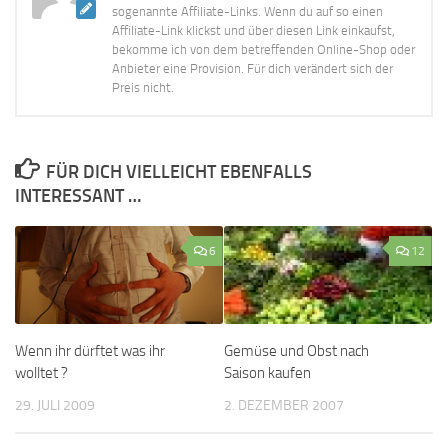
sogenannte Affiliate-Links. Wenn du auf so einen
Affiliate-Link klickst und über diesen Link einkaufst,
bekomme ich von dem betreffenden Online-Shop oder
Anbieter eine Provision. Für dich verändert sich der
Preis nicht.
FÜR DICH VIELLEICHT EBENFALLS
INTERESSANT …
6
12
Wenn ihr dürftet was ihr
Gemüse und Obst nach
wolltet ?
Saison kaufen
29. JULI 2009
2. DEZEMBER 2007