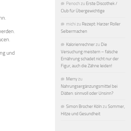
Penoch
zu
Erste Discothek /
Club für Übergewichtige
nn.
michi
zu
Rezept: Harzer Roller
werden.
Selbermachen
ucen.
Kalorienrechner
zu
Die
Versuchung meistern – falsche
ung und
Ernährung schadet nicht nur der
Figur, auch die Zähne leiden!
Merry
zu
Nahrungsergänzungsmittel bei
Diäten: sinnvoll oder Unsinn?
Simon Brocher Köln
zu
Sommer,
Hitze und Gesundheit