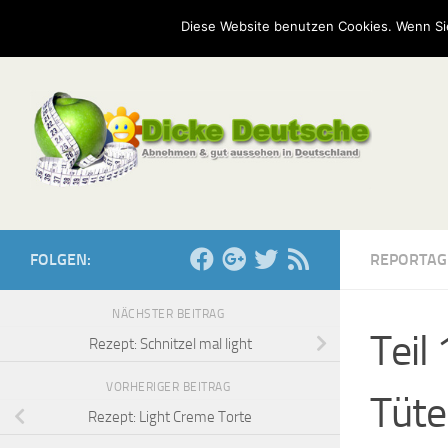
Start
Mission
Kontakt
Serien
Umfragen
Diese Website benutzen Cookies. Wenn Si
Zum Inhalt springen
FOLGEN:
REPORTAG
NÄCHSTER BEITRAG
Teil
Rezept: Schnitzel mal light
VORHERIGER BEITRAG
Tüte
Rezept: Light Creme Torte