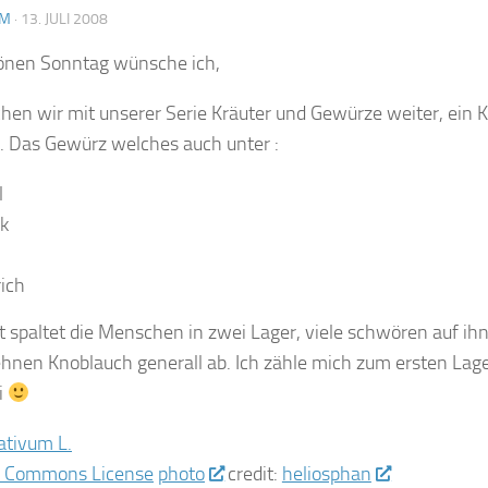
AM
·
13. JULI 2008
önen Sonntag wünsche ich,
en wir mit unserer Serie Kräuter und Gewürze weiter, ein K
. Das Gewürz welches auch unter :
l
k
ich
t spaltet die Menschen in zwei Lager, viele schwören auf ihn
hnen Knoblauch generall ab. Ich zähle mich zum ersten Lag
i
photo
credit:
heliosphan