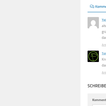
Komme
Yv
al
gr
da
An
To
Kno
dar
An
SCHREIB
Komment