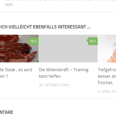
nicht.
ICH VIELLEICHT EBENFALLS INTERESSANT …
5
5
te Steak , es wird
Die Willenskraft – Training
Tiefgefro
eil 1
kann helfen
besser al
frisches
8
20. OKTOBER 2009
9. APRIL 2
NTARE