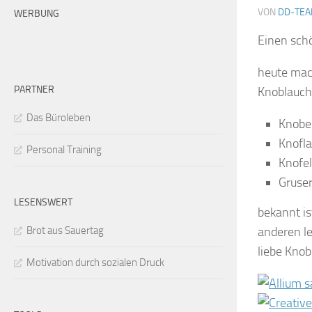
VON
DD-TE
WERBUNG
Einen sch
heute mach
PARTNER
Knoblauch
Das Büroleben
Knobe
Knofla
Personal Training
Knofel
Gruser
LESENSWERT
bekannt is
Brot aus Sauertag
anderen le
liebe Knob
Motivation durch sozialen Druck