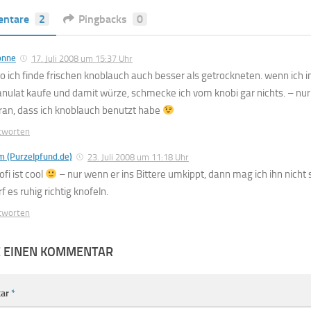
ntare
2
Pingbacks
0
onne
17. Juli 2008 um 15:37 Uhr
so ich finde frischen knoblauch auch besser als getrockneten. wenn ich
anulat kaufe und damit würze, schmecke ich vom knobi gar nichts. – nur
ran, dass ich knoblauch benutzt habe
tworten
m (Purzelpfund.de)
23. Juli 2008 um 11:18 Uhr
fi ist cool
– nur wenn er ins Bittere umkippt, dann mag ich ihn nicht
f es ruhig richtig knofeln.
tworten
E EINEN KOMMENTAR
ar
*