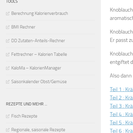
TOOLS
Knoblauch
Berechnung Kalorienverbrauch
aromatisc
BMI Rechner
Knoblauch
Er passt z
DD Zutaten-Anteils-Rechner
Knoblauch 
Fettrechner – Kalorien Tabelle
entgiftet d
KaloMa – KalorienManager
Also dann 
Saisonkalender Obst/Gemüse
Teil 1 : K
Teil 2 : K
REZEPTE UND MEHR ...
Teil 3 : K
Teil 4 : K
Fisch Rezepte
Teil 5 : K
Regionale, saisonale Rezepte
Teil 6 : Kr