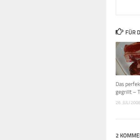
FÜR D
Das perfek
gegrillt – T
26. JULI 200
2 KOMME