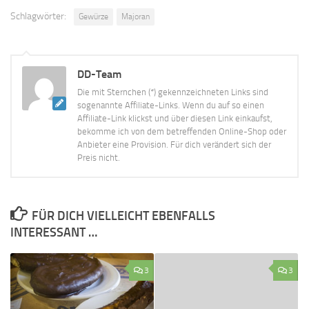
Schlagwörter:
Gewürze
Majoran
DD-Team
Die mit Sternchen (*) gekennzeichneten Links sind
sogenannte Affiliate-Links. Wenn du auf so einen
Affiliate-Link klickst und über diesen Link einkaufst,
bekomme ich von dem betreffenden Online-Shop oder
Anbieter eine Provision. Für dich verändert sich der
Preis nicht.
FÜR DICH VIELLEICHT EBENFALLS
INTERESSANT …
3
3