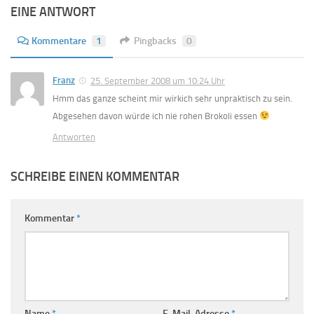
EINE ANTWORT
Kommentare
1
Pingbacks
0
Franz
25. September 2008 um 10:24 Uhr
Hmm das ganze scheint mir wirkich sehr unpraktisch zu sein.
Abgesehen davon würde ich nie rohen Brokoli essen
Antworten
SCHREIBE EINEN KOMMENTAR
Kommentar
*
Name
*
E-Mail-Adresse
*