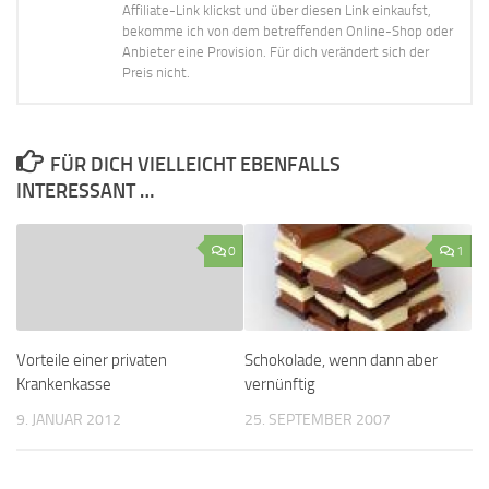
Affiliate-Link klickst und über diesen Link einkaufst,
bekomme ich von dem betreffenden Online-Shop oder
Anbieter eine Provision. Für dich verändert sich der
Preis nicht.
FÜR DICH VIELLEICHT EBENFALLS
INTERESSANT …
0
1
Vorteile einer privaten
Schokolade, wenn dann aber
Krankenkasse
vernünftig
9. JANUAR 2012
25. SEPTEMBER 2007