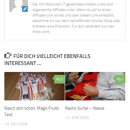
Die mit Sternchen (*) gekennzeichneten Links sind
sogenannte Affiliate-Links. Wenn du auf so einen
Affiliate-Link klickst und über diesen Link einkaufst,
bekomme ich von dem betreffenden Online-Shop oder
Anbieter eine Provision. Für dich verändert sich der
Preis nicht.
FÜR DICH VIELLEICHT EBENFALLS
INTERESSANT …
3
1
Nasch dich schön, Magic Fruits
Nacho Gürtel – Klasse ..
Test
12. JUNI 2009
19. JULI 2008