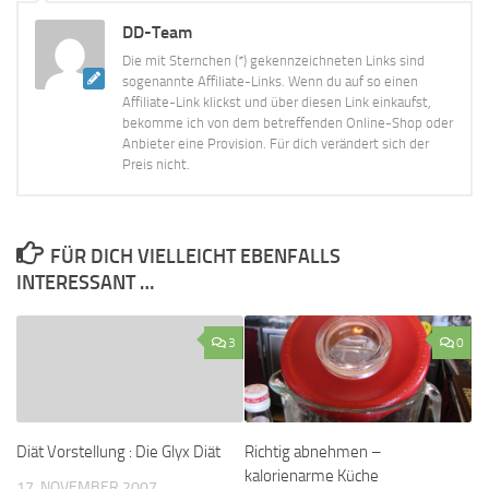
DD-Team
Die mit Sternchen (*) gekennzeichneten Links sind
sogenannte Affiliate-Links. Wenn du auf so einen
Affiliate-Link klickst und über diesen Link einkaufst,
bekomme ich von dem betreffenden Online-Shop oder
Anbieter eine Provision. Für dich verändert sich der
Preis nicht.
FÜR DICH VIELLEICHT EBENFALLS
INTERESSANT …
3
0
Diät Vorstellung : Die Glyx Diät
Richtig abnehmen –
kalorienarme Küche
17. NOVEMBER 2007