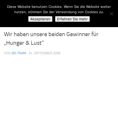
Diese Website benutzen Cookies. Wenn Sie die Website weiter
Zum Inhalt springen
nutzen, stimmen Sie der Verwendung von Cookies zu.
Akzeptieren
Erfahren Sie mehr
ALLGEMEIN
0
Wir haben unsere beiden Gewinner für
„Hunger & Lust“
VON
DD-TEAM
·
24. SEPTEMBER 2009