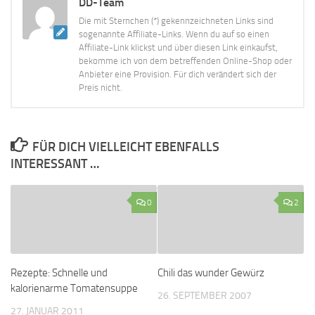
DD-Team
Die mit Sternchen (*) gekennzeichneten Links sind
sogenannte Affiliate-Links. Wenn du auf so einen
Affiliate-Link klickst und über diesen Link einkaufst,
bekomme ich von dem betreffenden Online-Shop oder
Anbieter eine Provision. Für dich verändert sich der
Preis nicht.
FÜR DICH VIELLEICHT EBENFALLS
INTERESSANT …
0
2
Rezepte: Schnelle und
Chili das wunder Gewürz
kalorienarme Tomatensuppe
26. SEPTEMBER 2007
27. JANUAR 2011