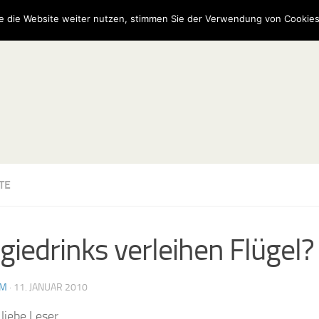
e die Website weiter nutzen, stimmen Sie der Verwendung von Cookies
TE
giedrinks verleihen Flügel?
AM
·
11. JANUAR 2010
liebe Leser,