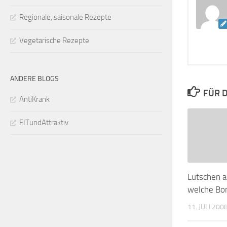
Regionale, saisonale Rezepte
Vegetarische Rezepte
ANDERE BLOGS
FÜR D
AntiKrank
FITundAttraktiv
Lutschen ab
welche Bo
11. JULI 200