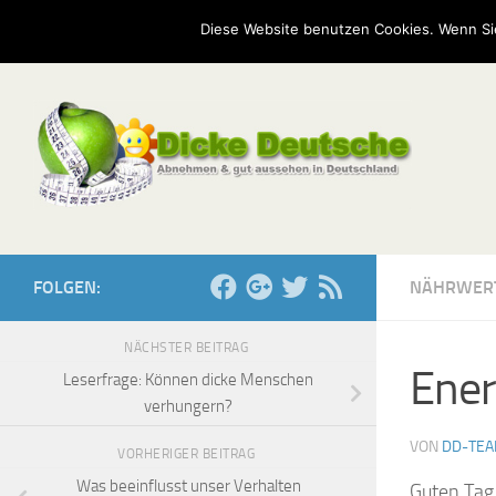
Start
Mission
Kontakt
Serien
Umfragen
Diese Website benutzen Cookies. Wenn Si
Zum Inhalt springen
FOLGEN:
NÄHRWER
NÄCHSTER BEITRAG
Ener
Leserfrage: Können dicke Menschen
verhungern?
VON
DD-TE
VORHERIGER BEITRAG
Was beeinflusst unser Verhalten
Guten Tag 