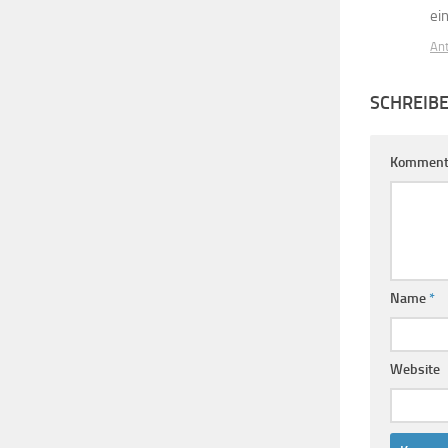
ei
An
SCHREIB
Komment
Name
*
Website