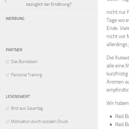
bezüglich der Ernährung?
nicht nur 
WERBUNG
Tage wo es
Ende. Viel
nicht vor 
allerdings
PARTNER
Die Auswah
Das Büroleben
alle eine 
kurzfristig
Personal Training
Aromen au
empfindlic
LESENSWERT
Wir haben 
Brot aus Sauertag
Red Bu
Motivation durch sozialen Druck
Red Bu