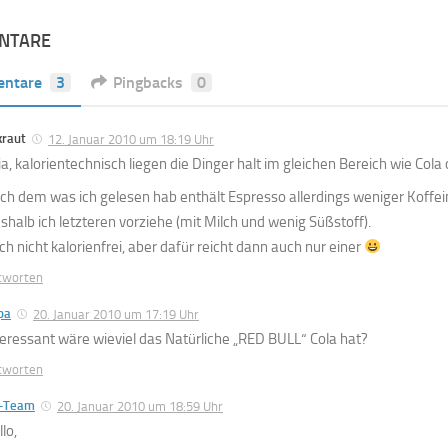
NTARE
ntare
3
Pingbacks
0
kraut
12. Januar 2010 um 18:19 Uhr
ja, kalorientechnisch liegen die Dinger halt im gleichen Bereich wie Cola 
ch dem was ich gelesen hab enthält Espresso allerdings weniger Koffei
shalb ich letzteren vorziehe (mit Milch und wenig Süßstoff).
ch nicht kalorienfrei, aber dafür reicht dann auch nur einer
tworten
pa
20. Januar 2010 um 17:19 Uhr
teressant wäre wieviel das Natürliche „RED BULL“ Cola hat?
tworten
-Team
20. Januar 2010 um 18:59 Uhr
lo,