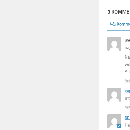
3 KOMME
Komme
un
na
Na
we
Au
An
Pa
In
An
DD
Hal