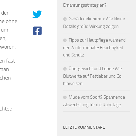
Ernährungsstrategien?
 der
Gebäck dekorieren: Wie kleine
ine ohne
Details große Wirkung zeigen
r um
en,
Tipps zur Hautpflege während
hwören.
der Wintermonate: Feuchtigkeit
und Schutz
en fast
 man
Übergewicht und Leber: Wie
Blutwerte auf Fettleber und Co.
lichen
hinweisen
Müde vom Sport? Spannende
Abwechslung für die Ruhetage
chtet:
LETZTE KOMMENTARE