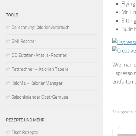
Flying
Mr. En
TOOLS
Sittin
Berechnung Kalorienverbrauch
Bullit
BMI Rechner
DD Zutaten-Anteils-Rechner
Wie man si
Fettrechner – Kalorien Tabelle
Espresso m
entfalten
KaloMa – KalorienManager
Saisonkalender Obst/Gemüse
Schlagwörter
REZEPTE UND MEHR ...
Fisch Rezepte