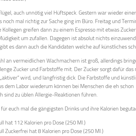
Flügel, auch unnötig viel Hüftspeck. Gestern war wieder einer
 noch mal richtig zur Sache ging im Büro. Freitag und Term
e Kollegen greifen dann zu einem Espresso mit etwas Zucke
Müdigkeit um zufallen. Dagegen ist absolut nichts einzuwend
 gibt es dann auch die Kandidaten welche auf künstliches sc
l an vermeidlichen Wachmachern ist groß, allerdings bring
Menge Zucker und Farbstoffe mit. Der Zucker sorgt dafür das
 „aktiver“ wird, und langfristig dick. Die Farbstoffe und künst
s dem Labor wiederum können bei Menschen die eh schon
h sind zu üblen Allergie-Reaktionen führen.
für euch mal die gängigsten Drinks und ihre Kalorien beguta
ll hat 112 Kalorien pro Dose (250 Ml.)
ll Zuckerfrei hat 8 Kalorien pro Dose (250 Ml.)