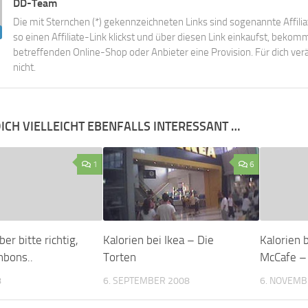
DD-Team
Die mit Sternchen (*) gekennzeichneten Links sind sogenannte Affili
so einen Affiliate-Link klickst und über diesen Link einkaufst, beko
betreffenden Online-Shop oder Anbieter eine Provision. Für dich verä
nicht.
ICH VIELLEICHT EBENFALLS INTERESSANT …
1
6
er bitte richtig,
Kalorien bei Ikea – Die
Kalorien 
nbons..
Torten
McCafe – 
8
6. SEPTEMBER 2008
6. NOVEMB