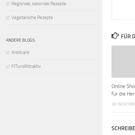
Regionale, saisonale Rezepte
Vegetarische Rezepte
FÜR D
ANDERE BLOGS
AntiKrank
FITundAttraktiv
Online Sho
für die He
30. NOVEMB
SCHREIB