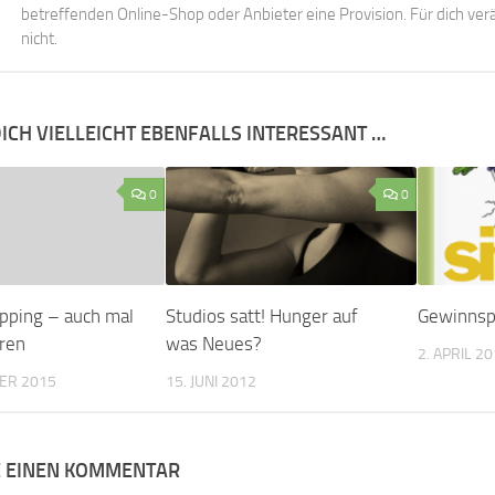
betreffenden Online-Shop oder Anbieter eine Provision. Für dich verä
nicht.
ICH VIELLEICHT EBENFALLS INTERESSANT …
0
0
pping – auch mal
Studios satt! Hunger auf
Gewinnspi
rren
was Neues?
2. APRIL 2
ER 2015
15. JUNI 2012
E EINEN KOMMENTAR