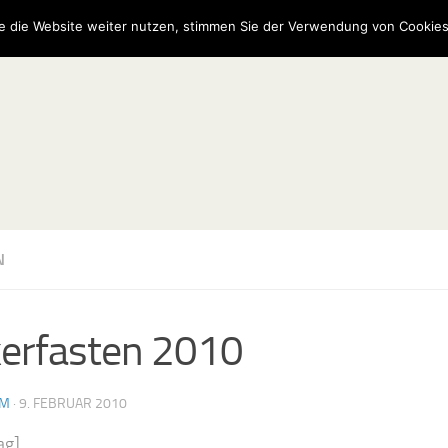
e die Website weiter nutzen, stimmen Sie der Verwendung von Cookies
N
erfasten 2010
AM
·
9. FEBRUAR 2010
ag]