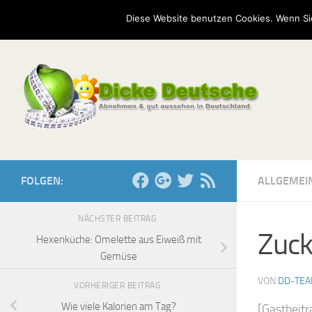
Start
Mission
Kontakt
Serien
Umfragen
Diese Website benutzen Cookies. Wenn Si
Zum Inhalt springen
FOLGEN:
ALLGEMEI
NÄCHSTER BEITRAG
Zuck
Hexenküche: Omelette aus Eiweiß mit
Gemüse
VON
DD-TE
VORHERIGER BEITRAG
Wie viele Kalorien am Tag?
[Gastbeitr