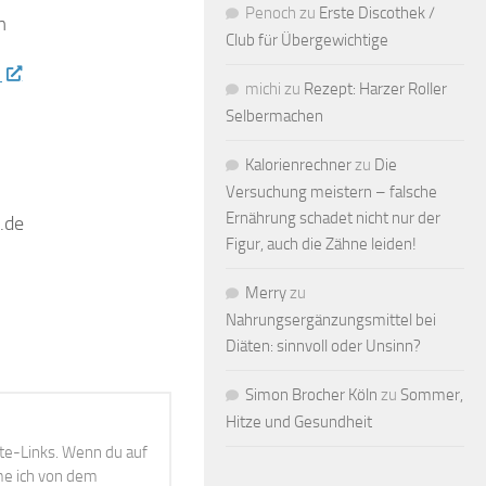
Penoch
zu
Erste Discothek /
m
Club für Übergewichtige
1
michi
zu
Rezept: Harzer Roller
Selbermachen
Kalorienrechner
zu
Die
Versuchung meistern – falsche
Ernährung schadet nicht nur der
.de
Figur, auch die Zähne leiden!
Merry
zu
Nahrungsergänzungsmittel bei
Diäten: sinnvoll oder Unsinn?
Simon Brocher Köln
zu
Sommer,
Hitze und Gesundheit
ate-Links. Wenn du auf
mme ich von dem