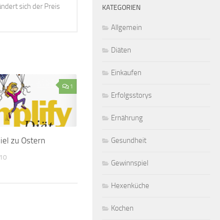
ndert sich der Preis
KATEGORIEN
Allgemein
Diäten
Einkaufen
1
Erfolgsstorys
Ernährung
el zu Ostern
Gesundheit
010
Gewinnspiel
Hexenküche
Kochen