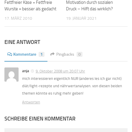
Fettfreier Käse + Fettfreie
Motivation durch sozialen
Wurste = besser als gedacht
Druck – Hilft das wirklich?
17. MÄRZ 2010
19. JANUAR 2021
EINE ANTWORT
Kommentare
1
Pingbacks
0
anja
9. Oktober 2008 um 20:07 Uhr
mich interessieren eigentlich NUR (anderes les ich gar nicht)
diät/light-rezepte und nährwertanalysen. von diesen beiden
themen könnte es ruhig mehr geben!
Antworten
SCHREIBE EINEN KOMMENTAR