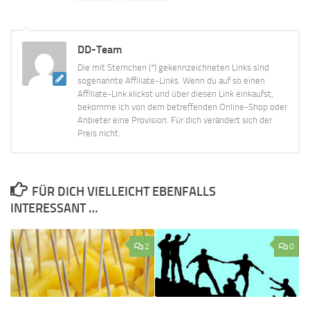
DD-Team
Die mit Sternchen (*) gekennzeichneten Links sind
sogenannte Affiliate-Links. Wenn du auf so einen
Affiliate-Link klickst und über diesen Link einkaufst,
bekomme ich von dem betreffenden Online-Shop oder
Anbieter eine Provision. Für dich verändert sich der
Preis nicht.
FÜR DICH VIELLEICHT EBENFALLS
INTERESSANT …
2
0