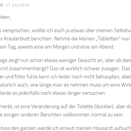
AM
·
27. JULI 2010
ieben,
s versprochen, wollte ich euch ja etwas über meinen Selbst
ix Kräuterblutt berichten. Nehme die kleinen „Tabletten“ nun
 am Tag, jeweils eine am Morgen und eine am Abend.
ge zeigt nun schon etwas weniger Gewicht an, aber ob die
damit zusammenhängt? Das ist wirklich schwer zusagen. Das 
er und fitter fühle kann ich leider noch nicht behaupten, aber
 natürlich auch, wie lange man es nehmen muss um eine Wir
Werde es jedenfalls noch etwas länger versuchen.
rkt, ist eine Veränderung auf der Toilette (dunkler), aber d
ut einigen anderen Berichten vollkommen normal zu sein.
luss des ganzen werde ich erneut meinen Hausarzt aufsuch