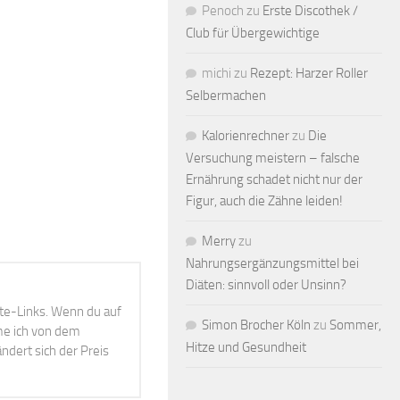
Penoch
zu
Erste Discothek /
Club für Übergewichtige
michi
zu
Rezept: Harzer Roller
Selbermachen
Kalorienrechner
zu
Die
Versuchung meistern – falsche
Ernährung schadet nicht nur der
Figur, auch die Zähne leiden!
Merry
zu
Nahrungsergänzungsmittel bei
Diäten: sinnvoll oder Unsinn?
ate-Links. Wenn du auf
Simon Brocher Köln
zu
Sommer,
mme ich von dem
Hitze und Gesundheit
ndert sich der Preis