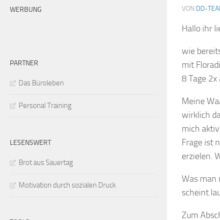
VON
DD-TE
WERBUNG
Hallo ihr l
wie bereit
PARTNER
mit Florad
8 Tage 2x
Das Büroleben
Meine Waa
Personal Training
wirklich 
mich aktiv
Frage ist
LESENSWERT
erzielen. 
Brot aus Sauertag
Was man me
Motivation durch sozialen Druck
scheint la
Zum Absch