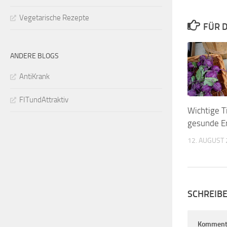
Vegetarische Rezepte
FÜR D
ANDERE BLOGS
AntiKrank
FITundAttraktiv
Wichtige T
gesunde E
12. AUGUST
SCHREIB
Komment