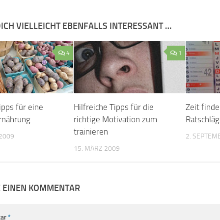
ICH VIELLEICHT EBENFALLS INTERESSANT …
4
1
ipps für eine
Hilfreiche Tipps für die
Zeit find
rnährung
richtige Motivation zum
Ratschlä
trainieren
 2009
2. SEPTEM
15. MÄRZ 2009
E EINEN KOMMENTAR
ar
*