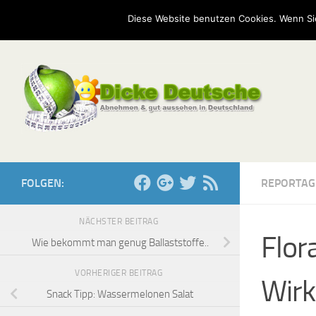
Start
Mission
Kontakt
Serien
Umfragen
Diese Website benutzen Cookies. Wenn Si
Zum Inhalt springen
FOLGEN:
REPORTAG
NÄCHSTER BEITRAG
Flor
Wie bekommt man genug Ballaststoffe..
VORHERIGER BEITRAG
Wir
Snack Tipp: Wassermelonen Salat